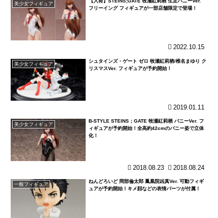
【入荷】STEINS;GATE 牧瀬紅莉栖 生足バニーVer.
美少女フィギュア
フリーイング フィギュアが一部店舗限定で登場！
2022.10.15
シュタインズ・ゲート ゼロ 牧瀬紅莉栖/椎名まゆり ク
美少女フィギュア
リスマスVer. フィギュアが予約開始！
2019.01.11
B-STYLE STEINS；GATE 牧瀬紅莉栖 バニーVer. フ
美少女フィギュア
ィギュアが予約開始！全高約42cmのバニー姿で立体
化！
2018.08.23
2018.08.24
ねんどろいど 岡部倫太郎 鳳凰院凶真Ver. 可動フィギ
一般フィギュア
ュアが予約開始！キメ顔などの表情パーツが付属！