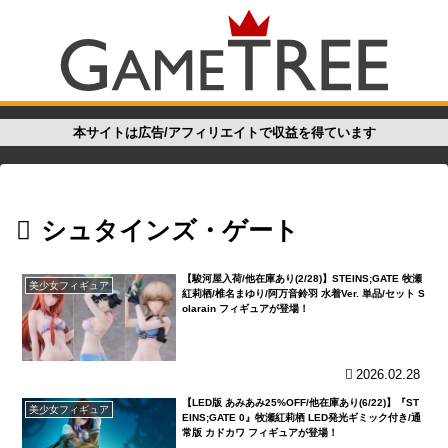
本サイトは広告/アフィリエイトで収益を得ています
シュタインズ・ゲート
【駿河屋入荷/他在庫あり(2/28)】STEINS;GATE 牧瀬
美少女フィギュア
紅莉栖/椎名まゆり/阿万音鈴羽 水着Ver. 単品/セット S
olarain フィギュアが登場！
2026.02.28
【LED版 あみあみ25%OFF/他在庫あり(6/22)】『ST
美少女フィギュア
EINS;GATE 0』牧瀬紅莉栖 LED発光ギミック付き/通
常版 カドカワ フィギュアが登場！