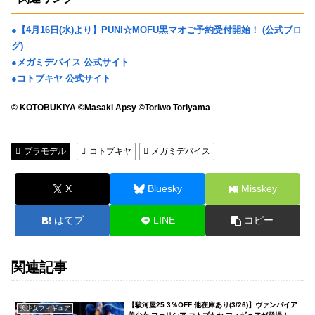
●【4月16日(水)より】PUNI☆MOFU黒マオご予約受付開始！ (公式ブロ
グ)
●メガミデバイス 公式サイト
●コトブキヤ 公式サイト
© KOTOBUKIYA ©Masaki Apsy ©Toriwo Toriyama
プラモデル
コトブキヤ
メガミデバイス
X
Bluesky
Misskey
はてブ
LINE
コピー
関連記事
【駿河屋25.3％OFF 他在庫あり(3/26)】ヴァンパイア
美少女フィギュア