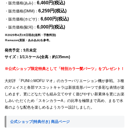
6,460円(税込)
・販売価格(あみ)：
6,259円(税込)
・販売価格(DMM)：
6,600円(税込)
・販売価格(ホビサ)：
6,000円(税込)
・販売価格(駿河)：
※2025年4月19日現在(送料・手数料別)
※amazon(直販・あみあみ)を参考。
発売予定：9月未定
サイズ：1/1スケール(全高：約135mm)
※公式ショップ限定特典として「特別カラー髪パーツ」をプレゼント！
大好評 「PUNI☆MOFU マオ」のカラーバリエーション機が参戦。３種
のフェイスと各部マスコットキャラは新規造形パーツで多彩な表情が楽
しめます。更にどなたでも組み立てやすく遊びやすい新素体を更にお楽
しみいただくため「スキンカラーA」の比率を極限まで高め、まるで水
着のような配色を楽しめるようカラー設計しました。
公式ショップ(特典付き) 商品ページ