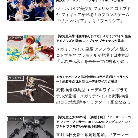
美少女 フェリシア コトブキヤ フィギュアが登場！
ヴァンパイア美少女 フェリシア コトブキ
ヤ フィギュアが登場！カプコンのゲーム
『ヴァンパイア』より「フェリシア」がB
ISHOUJOシリーズにラインナップ！キュ
ートで危険な魅力たっぷりなフェリシア
【駿河屋入荷/他在庫あり(5/31)】メガミデバイス 皇巫
プラモデル
を山下...
アメノウズメ 陽光 コトブキヤ プラモデルが登場！
メガミデバイス 皇巫 アメノウズメ 陽光
コトブキヤ プラモデルが登場！日本神話
「天岩戸伝承」をモチーフに明るく健康
的なカラーリングで商品化！
メガミデバイスと武装神姫のコラボ第1弾キャラクタ
プラモデル
ー！武装神姫 猟兵型 エーデルワイス が登場！
武装神姫 猟兵型 エーデルワイス プラモ
デルが登場！メガミデバイスと武装神姫
のコラボ第1弾キャラクター！完全なる新
型神姫をメガミデバイスと共通仕様で立
体化！
【駿河屋追加(10/24)】【再販予約】『アーマード・コ
プラモデル
ア フォー・アンサー』BFF 063AN アンビエント コト
ブキヤ プラモデルが再販予約開始！
10月24日更新：駿河屋追加。『アーマー