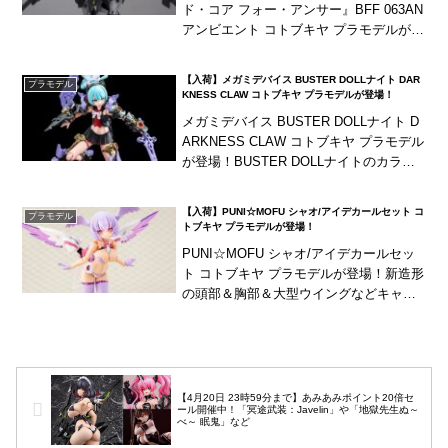
ド・コア フォー・アンサー』BFF 063AN
アンビエント コトブキヤ プラモデルが再
販予約開始！左手のライフルを含む武装
もすべて新規造形！
【入荷】メガミデバイス BUSTER DOLLナイト DAR
プラモデル
KNESS CLAW コトブキヤ プラモデルが登場！
メガミデバイス BUSTER DOLLナイト D
ARKNESS CLAW コトブキヤ プラモデル
が登場！BUSTER DOLLナイトのカラー
バリエーションキット！スキンカラーの
比率を極限まで高めました...
【入荷】PUNI☆MOFU シャオ/アイデカールセット コ
プラモデル
トブキヤ プラモデルが登場！
PUNI☆MOFU シャオ/アイデカールセッ
ト コトブキヤ プラモデルが登場！新造形
の頭部＆胸部＆大型ウイングなどキャラ
クターやシルエットを印象付けるパーツ
が付属！
【4月20日 23時59分まで】あみあみポイント20倍セ
ール開催中！「冥途武装：Javelin」や「地獄先生ぬ～
べ～ 眠鬼」など