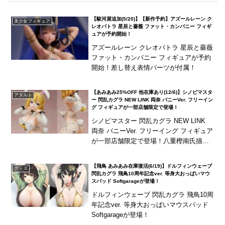
【駿河屋追加(5/20)】【新作予約】アズールレーン ク
美少女フィギュア
レオパトラ 星辰と薔薇 ファット・カンパニー フィギ
ュアが予約開始！
アズールレーン クレオパトラ 星辰と薔薇
ファット・カンパニー フィギュアが予約
開始！差し替え表情パーツが付属！
【あみあみ25%OFF 他在庫あり(12/6)】シノビマスタ
アダルト
ー 閃乱カグラ NEW LINK 両奈 バニーVer. フリーイン
グ フィギュアが一部店舗限定で登場！
シノビマスター 閃乱カグラ NEW LINK
両奈 バニーVer. フリーイング フィギュア
が一部店舗限定で登場！八重樫南氏描き
おろしによるイラストをモチーフに立体
化！露出度の高い真っ白なバニースー
【飛鳥 あみあみ在庫復活(6/19)】ドルフィンウェーブ
グッズ
ツ...
閃乱カグラ 飛鳥10周年記念ver. 等身大おっぱいマウ
スパッド Softgarageが登場！
ドルフィンウェーブ 閃乱カグラ 飛鳥10周
年記念ver. 等身大おっぱいマウスパッド
Softgarageが登場！