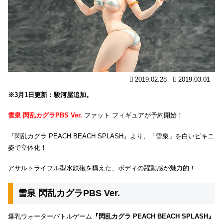
2019.02.28
2019.03.01
※3月1日更新：駿河屋追加。
雪泉 閃乱カグラPBS Ver.
ファット フィギュアが予約開始！
『閃乱カグラ PEACH BEACH SPLASH』より、「雪泉」を白いビキニ
姿で立体化！
アサルトライフル型水鉄砲を構えた、ボディの躍動感が魅力的！
雪泉 閃乱カグラPBS Ver.
爆乳ウォーターバトルゲーム
『閃乱カグラ PEACH BEACH SPLASH』