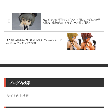
化！楓の秘めた大人の魅力を前面に押し
出...
ねんどろいど 鳩羽つぐ グッスマ 可動フィギュアが予
約開始！金魚がはいったビニール袋も付属！
【入荷】a乳牛life 721番 ホルスタインver./ジャージー
ver. Q-six フィギュアが登場！
ブログ内検索