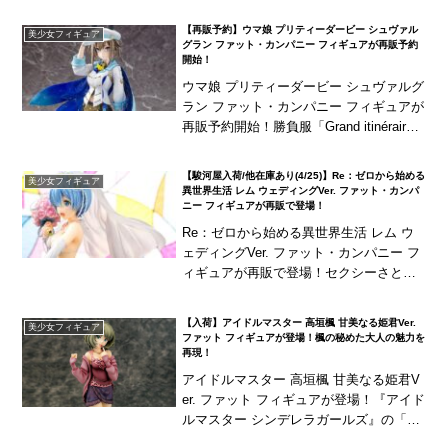
【再販予約】ウマ娘 プリティーダービー シュヴァル
美少女フィギュア
グラン ファット・カンパニー フィギュアが再販予約
開始！
ウマ娘 プリティーダービー シュヴァルグ
ラン ファット・カンパニー フィギュアが
再販予約開始！勝負服「Grand itinérair
e」を纏った姿で立体化！
【駿河屋入荷/他在庫あり(4/25)】Re：ゼロから始める
美少女フィギュア
異世界生活 レム ウェディングVer. ファット・カンパ
ニー フィギュアが再販で登場！
Re：ゼロから始める異世界生活 レム ウ
ェディングVer. ファット・カンパニー フ
ィギュアが再販で登場！セクシーさと可
愛さを合わせ持ったウェディングバージ
ョン！
【入荷】アイドルマスター 高垣楓 甘美なる姫君Ver.
美少女フィギュア
ファット フィギュアが登場！楓の秘めた大人の魅力を
再現！
アイドルマスター 高垣楓 甘美なる姫君V
er. ファット フィギュアが登場！『アイド
ルマスター シンデレラガールズ』の「高
垣楓」を、“甘美なる姫君"の衣装姿で立体