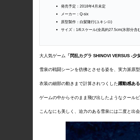
発売予定：2018年4月未定
メーカー：Q-six
原型製作：白髪隆行(ユキシロ)
サイズ：1/6スケール(全高約27.5cm(氷部分含む
大人気ゲーム
「閃乱カグラ SHINOVI VERSUS -
雪泉の戦闘シーンを彷彿とさせる姿を、実力派原型
衣装の細部の動きまで計算されつくした
躍動感ある
ゲームの中からそのまま飛び出したようなクールビ
こんなにも美しく、迫力のある雪泉には二度と出会