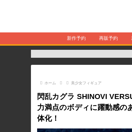
新作予約
再販予約
ホーム
美少女フィギュア
閃乱カグラ SHINOVI VE
力満点のボディに躍動感の
体化！