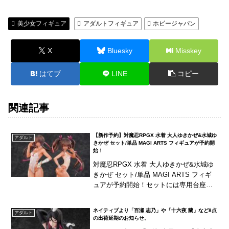
美少女フィギュア
アダルトフィギュア
ホビージャパン
X
Bluesky
Misskey
はてブ
LINE
コピー
関連記事
【新作予約】対魔忍RPGX 水着 大人ゆきかぜ&水城ゆ
アダルト
きかぜ セット/単品 MAGI ARTS フィギュアが予約開
始！
対魔忍RPGX 水着 大人ゆきかぜ&水城ゆ
きかぜ セット/単品 MAGI ARTS フィギ
ュアが予約開始！セットには専用台座や
大人ゆきかぜ用差し替え用ボディパーツ
などが付属！
ネイティブより「百瀬 志乃」や「十六夜 蘭」など8点
アダルト
の出荷延期のお知らせ。