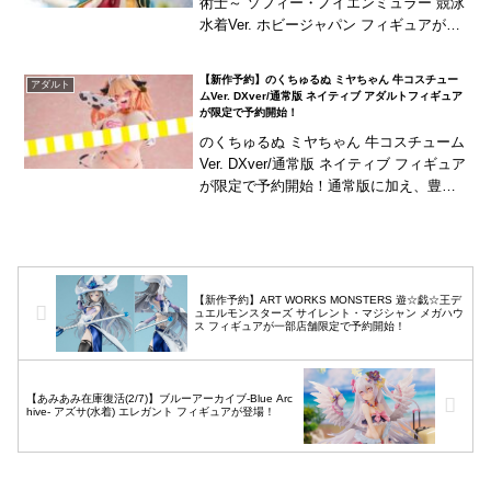
術士～ ソフィー・ノイエンミュラー 競泳
水着Ver. ホビージャパン フィギュアが公
式ショップ限定で予約開始！イラストレ
ーター『NOCO』氏がイベント用に描き
【新作予約】のくちゅるぬ ミヤちゃん 牛コスチュー
アダルト
下ろし...
ムVer. DXver/通常版 ネイティブ アダルトフィギュア
が限定で予約開始！
のくちゅるぬ ミヤちゃん 牛コスチューム
Ver. DXver/通常版 ネイティブ フィギュア
が限定で予約開始！通常版に加え、豊富
な差し替えパーツが付属するDXverもご
用意！
【新作予約】ART WORKS MONSTERS 遊☆戯☆王デ
ュエルモンスターズ サイレント・マジシャン メガハウ
ス フィギュアが一部店舗限定で予約開始！
【あみあみ在庫復活(2/7)】ブルーアーカイブ-Blue Arc
hive- アズサ(水着) エレガント フィギュアが登場！