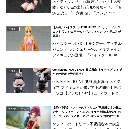
ネイティブより「百瀬 志乃」や「十六夜
蘭」など8点の出荷延期のお知らせ。「百
瀬 志乃」「十六夜 蘭」「クレア バニーV
er.」は6月に延期。「ノーラ」「アルディ
ス」「星月 楓」は7月に延期。「ソフ
【入荷】ハイスクールD×D HERO アーシア・アルジ
アダルト
ィ...
ェント ランジェリーVer. ベルファイン フィギュアが
登場！
ハイスクールD×D HERO アーシア・アル
ジェント ランジェリーVer. ベルファイン
フィギュアが登場！『ハイスクールD×D
HERO』より「アーシア・アルジェン
ト」がランジェリー姿で立体化！下着...
oekakizuki HOTVENUS 黒沢真白 ネイティブ フィギ
アダルト
ュアが限定で予約開始！
oekakizuki HOTVENUS 黒沢真白 ネイテ
ィブ フィギュアが限定で予約開始！胸パ
ーツは【ブラなしver.】に、スカートは
【たくし上げver.】にそれぞれ差し替え可
能！
【新作予約】ソフィーのアトリエ～不思議な本の錬金
美少女フィギュア
術士～ ソフィー・ノイエンミュラー 競泳水着Ver. ホ
ビージャパン フィギュアが公式ショップ限定で予約開
始！
ソフィーのアトリエ～不思議な本の錬金