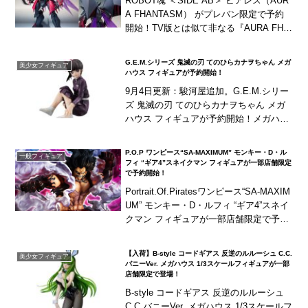
ROBOT魂 ＜SIDE AB＞ ビアレス（AUR
A FHANTASM） がプレバン限定で予約
開始！TV版とは似て非なる『AURA FHA
NTASM』版の「ビアレス」がROBOT魂
にラインナップ！完全...
G.E.M.シリーズ 鬼滅の刃 てのひらカナヲちゃん メガ
美少女フィギュア
ハウス フィギュアが予約開始！
9月4日更新：駿河屋追加。G.E.M.シリー
ズ 鬼滅の刃 てのひらカナヲちゃん メガ
ハウス フィギュアが予約開始！メガハウ
スのてのひらサイズのフィギュアシリー
ズに、『鬼滅の刃』の「栗花落カナヲ」
P.O.P ワンピース“SA-MAXIMUM” モンキー・D・ル
一般フィギュア
がライ...
フィ “ギア4”スネイクマン フィギュアが一部店舗限定
で予約開始！
Portrait.Of.Piratesワンピース“SA-MAXIM
UM” モンキー・D・ルフィ “ギア4”スネイ
クマン フィギュアが一部店舗限定で予約
開始！P.O.Pワンピースシリーズに、ギア
4の最終...
【入荷】B-style コードギアス 反逆のルルーシュ C.C.
美少女フィギュア
バニーVer. メガハウス 1/3スケールフィギュアが一部
店舗限定で登場！
B-style コードギアス 反逆のルルーシュ
C.C.バニーVer. メガハウス 1/3スケールフ