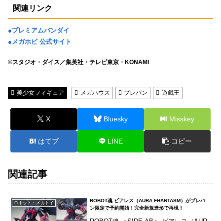
関連リンク
●プレミアムバンダイ
●メガホビ 公式サイト
©スタジオ・ダイス／集英社・テレビ東京・KONAMI
美少女フィギュア
メガハウス
プレバン
遊戯王
X
Bluesky
Misskey
はてブ
LINE
コピー
関連記事
ROBOT魂 ビアレス（AURA FHANTASM）がプレバ
ロボット・メカトイ
ン限定で予約開始！完全新規造形で再現！