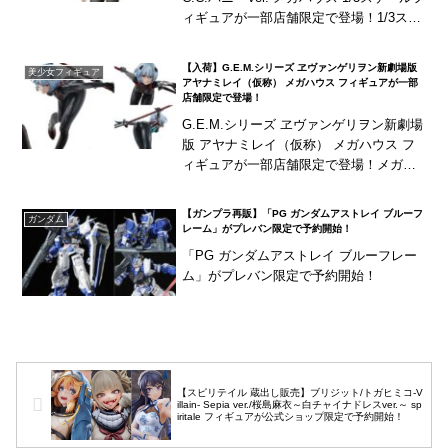
ィギュアが一部店舗限定で登場！1/3スケ
ール・全高約60cmのビッグサイズで立体
化！※プレミアムバン...
【入荷】G.E.M.シリーズ ヱヴァンゲリヲン新劇場版
美少女フィギュア
アヤナミレイ（仮称） メガハウス フィギュアが一部
店舗限定で登場！
G.E.M.シリーズ ヱヴァンゲリヲン新劇場
版 アヤナミレイ（仮称） メガハウス フ
ィギュアが一部店舗限定で登場！メガハ
ウスのG.E.M.シリーズに『ヱヴァンゲリ
ヲン新劇場版』の「アヤナミレイ（仮
【ガンプラ再販】「PG ガンダムアストレイ ブルーフ
ガンダム
称）...
レーム」がプレバン限定で予約開始！
「PG ガンダムアストレイ ブルーフレー
ム」がプレバン限定で予約開始！
【スピリテイル 蔵出し販売】ブリジット/トガヒミコ-V
illain- Sepia ver./桜島麻衣～白チャイナドレスver.～ sp
iritale フィギュアが公式ショップ限定で予約開始！