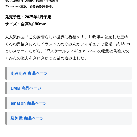
※2024年8月12日現在(送料・手数料別)
※amazon(直販・あみあみ)を参考。
発売予定：2025年4月予定
サイズ：全高約180mm
大人気作品「この素晴らしい世界に祝福を！」10周年を記念した三嶋
くろね氏描きおろしイラストのめぐみんがフィギュアで登場！約18cm
と小スケールながら、1/7スケールフィギュアレベルの造形と彩色でめ
ぐみんの魅力をぎゅぎゅっと詰め込みました。
あみあみ 商品ページ
DMM 商品ページ
amazon 商品ページ
駿河屋 商品ページ