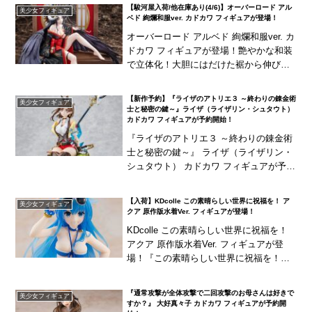
損し肌が露出した「上半身パーツ」など
【駿河屋入荷/他在庫あり(4/6)】オーバーロード アル
美少女フィギュア
が付属！
ベド 絢爛和服ver. カドカワ フィギュアが登場！
オーバーロード アルベド 絢爛和服ver. カ
ドカワ フィギュアが登場！艶やかな和装
で立体化！大胆にはだけた裾から伸びる
素足の表情まで艶美で蠱惑的！
【新作予約】『ライザのアトリエ３ ～終わりの錬金術
美少女フィギュア
士と秘密の鍵～』ライザ（ライザリン・シュタウト）
カドカワ フィギュアが予約開始！
『ライザのアトリエ３ ～終わりの錬金術
士と秘密の鍵～』 ライザ（ライザリン・
シュタウト） カドカワ フィギュアが予約
開始！本作のメインビジュアルをモチー
フにトリダモノ先生ご監修のもと立体
【入荷】KDcolle この素晴らしい世界に祝福を！ ア
美少女フィギュア
化！
クア 原作版水着Ver. フィギュアが登場！
KDcolle この素晴らしい世界に祝福を！
アクア 原作版水着Ver. フィギュアが登
場！『この素晴らしい世界に祝福を！』
より、「アクア」が原作文庫本『続・こ
の素晴らしい世界に爆焔を!2』のイラス
『通常攻撃が全体攻撃で二回攻撃のお母さんは好きで
美少女フィギュア
ト...
すか？』 大好真々子 カドカワ フィギュアが予約開