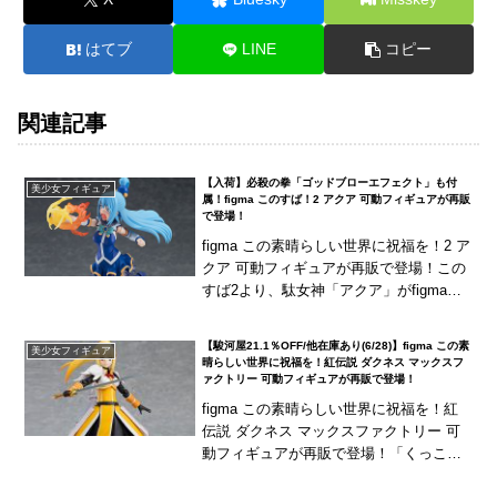
はてブ
LINE
コピー
関連記事
【入荷】必殺の拳「ゴッドブローエフェクト」も付
美少女フィギュア
属！figma このすば！2 アクア 可動フィギュアが再販
で登場！
figma この素晴らしい世界に祝福を！2 ア
クア 可動フィギュアが再販で登場！この
すば2より、駄女神「アクア」がfigmaに
ラインナップ！「蔑み顔」「大泣き顔」
などアニメの表情を忠実に再現した3種
【駿河屋21.1％OFF/他在庫あり(6/28)】figma この素
美少女フィギュア
の...
晴らしい世界に祝福を！紅伝説 ダクネス マックスフ
ァクトリー 可動フィギュアが再販で登場！
figma この素晴らしい世界に祝福を！紅
伝説 ダクネス マックスファクトリー 可
動フィギュアが再販で登場！「くっころ
顔」を含む3種の表情パーツに、装備が破