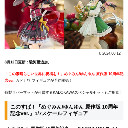
2024.08.12
8月12日更新：駿河屋追加。
「この素晴らしい世界に祝福を！」めぐみん/ゆんゆん 原作版 10周年記
念ver.
カドカワ フィギュアが予約開始！
特製ラバーマットが付属するKADOKAWAスペシャルセットもご用意！
このすば！『めぐみん/ゆんゆん 原作版 10周年
記念ver.』1/7スケールフィギュア