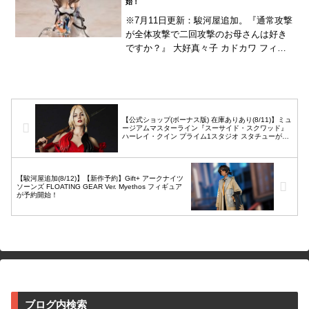
始！
※7月11日更新：駿河屋追加。『通常攻撃
が全体攻撃で二回攻撃のお母さんは好き
ですか？』 大好真々子 カドカワ フィギ
ュアが予約開始！飯田ぽち先生によるイ
ラストを元に立体化！カドカワストア限
定版もあり！
【公式ショップ(ボーナス版) 在庫ありあり(8/11)】ミュ
ージアムマスターライン『スーサイド・スクワッド』
ハーレイ・クイン プライム1スタジオ スタチューが登
場！
【駿河屋追加(8/12)】【新作予約】Gift+ アークナイツ
ソーンズ FLOATING GEAR Ver. Myethos フィギュア
が予約開始！
ブログ内検索