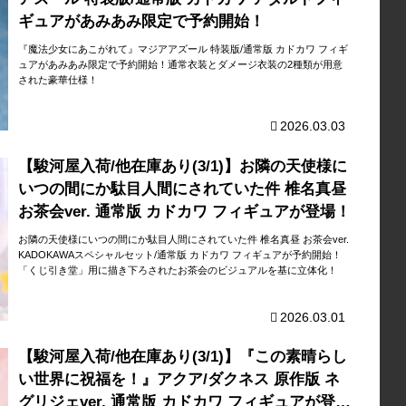
ギュアがあみあみ限定で予約開始！
『魔法少女にあこがれて』マジアアズール 特装版/通常版 カドカワ フィギ
ュアがあみあみ限定で予約開始！通常衣装とダメージ衣装の2種類が用意
された豪華仕様！
2026.03.03
【駿河屋入荷/他在庫あり(3/1)】お隣の天使様に
いつの間にか駄目人間にされていた件 椎名真昼
お茶会ver. 通常版 カドカワ フィギュアが登場！
お隣の天使様にいつの間にか駄目人間にされていた件 椎名真昼 お茶会ver.
KADOKAWAスペシャルセット/通常版 カドカワ フィギュアが予約開始！
「くじ引き堂」用に描き下ろされたお茶会のビジュアルを基に立体化！
2026.03.01
【駿河屋入荷/他在庫あり(3/1)】『この素晴らし
い世界に祝福を！』アクア/ダクネス 原作版 ネ
グリジェver. 通常版 カドカワ フィギュアが登