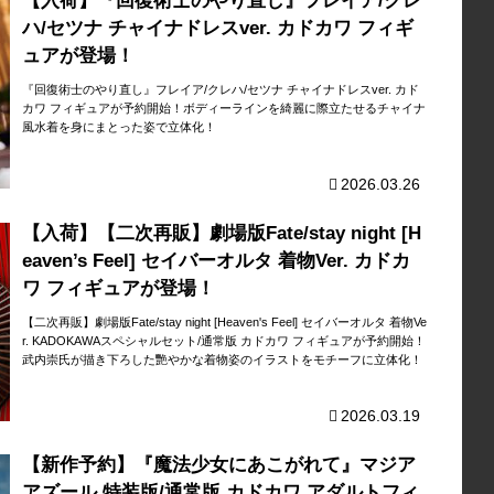
【入荷】『回復術士のやり直し』フレイア/クレ
ハ/セツナ チャイナドレスver. カドカワ フィギ
ュアが登場！
『回復術士のやり直し』フレイア/クレハ/セツナ チャイナドレスver. カド
カワ フィギュアが予約開始！ボディーラインを綺麗に際立たせるチャイナ
風水着を身にまとった姿で立体化！
2026.03.26
【入荷】【二次再販】劇場版Fate/stay night [H
eaven’s Feel] セイバーオルタ 着物Ver. カドカ
ワ フィギュアが登場！
【二次再販】劇場版Fate/stay night [Heaven's Feel] セイバーオルタ 着物Ve
r. KADOKAWAスペシャルセット/通常版 カドカワ フィギュアが予約開始！
武内崇氏が描き下ろした艷やかな着物姿のイラストをモチーフに立体化！
2026.03.19
【新作予約】『魔法少女にあこがれて』マジア
アズール 特装版/通常版 カドカワ アダルトフィ