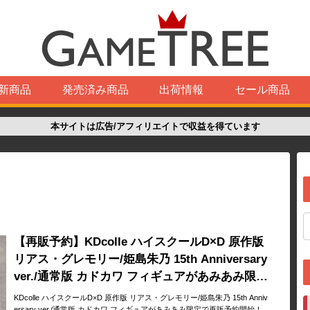
新商品
発売済み商品
出荷情報
セール商品
本サイトは広告/アフィリエイトで収益を得ています
【再販予約】KDcolle ハイスクールD×D 原作版
リアス・グレモリー/姫島朱乃 15th Anniversary
ver./通常版 カドカワ フィギュアがあみあみ限定
で再販予約開始！
KDcolle ハイスクールD×D 原作版 リアス・グレモリー/姫島朱乃 15th Anniv
ersary ver./通常版 カドカワ フィギュアがあみあみ限定で再販予約開始！