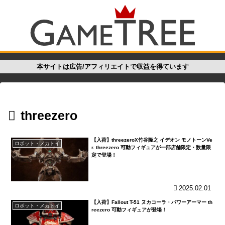
本サイトは広告/アフィリエイトで収益を得ています
threezero
【入荷】threezeroX竹谷隆之 イデオン モノトーンVe
ロボット・メカトイ
r. threezero 可動フィギュアが一部店舗限定・数量限
定で登場！
2025.02.01
【入荷】Fallout T-51 ヌカコーラ・パワーアーマー th
ロボット・メカトイ
reezero 可動フィギュアが登場！