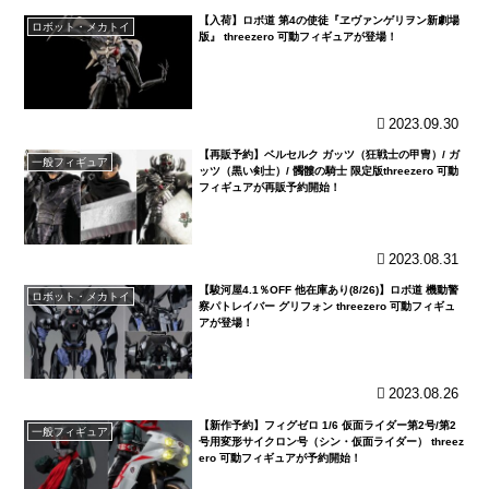
【入荷】ロボ道 第4の使徒『ヱヴァンゲリヲン新劇場
ロボット・メカトイ
版』 threezero 可動フィギュアが登場！
2023.09.30
【再販予約】ベルセルク ガッツ（狂戦士の甲冑）/ ガ
一般フィギュア
ッツ（黒い剣士）/ 髑髏の騎士 限定版threezero 可動
フィギュアが再販予約開始！
2023.08.31
【駿河屋4.1％OFF 他在庫あり(8/26)】ロボ道 機動警
ロボット・メカトイ
察パトレイバー グリフォン threezero 可動フィギュ
アが登場！
2023.08.26
【新作予約】フィグゼロ 1/6 仮面ライダー第2号/第2
一般フィギュア
号用変形サイクロン号（シン・仮面ライダー） threez
ero 可動フィギュアが予約開始！