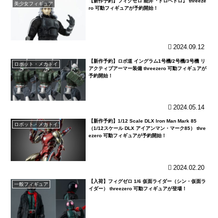
【新作予約】フィグゼロ 能井『ドロヘドロ』 threeze
美少女フィギュア
ro 可動フィギュアが予約開始！
2024.09.12
【新作予約】ロボ道 イングラム1号機/2号機/3号機 リ
ロボット・メカトイ
アクティブアーマー装備 threezero 可動フィギュアが
予約開始！
2024.05.14
【新作予約】1/12 Scale DLX Iron Man Mark 85
ロボット・メカトイ
（1/12スケール DLX アイアンマン・マーク85） thre
ezero 可動フィギュアが予約開始！
2024.02.20
【入荷】フィグゼロ 1/6 仮面ライダー（シン・仮面ラ
一般フィギュア
イダー） threezero 可動フィギュアが登場！