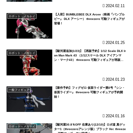
2024.02.11
【入荷】BUMBLEBEE DLX Arcee（映画『バンブル
ロボット・メカトイ
ビー』 DLX アーシー） threezero 可動フィギュアが
登場！
2024.01.25
【駿河屋追加(1/23)】【再販予約】1/12 Scale DLX Ir
ロボット・メカトイ
on Man Mark 43 （1/12スケール DLX アイアンマ
ン・マーク43） threezero 可動フィギュアが再販予
約開始！
2024.01.23
【新作予約】フィグゼロ 仮面ライダー第0号『シン・
一般フィギュア
仮面ライダー』 threezero 可動フィギュアが予約開
始！
2024.01.16
【駿河屋30.8％OFF 在庫あり(12/10)】ロボ道 真ゲッ
ロボット・メカトイ
ター1（threezeroアレンジ版）ブラック Ver. threeze