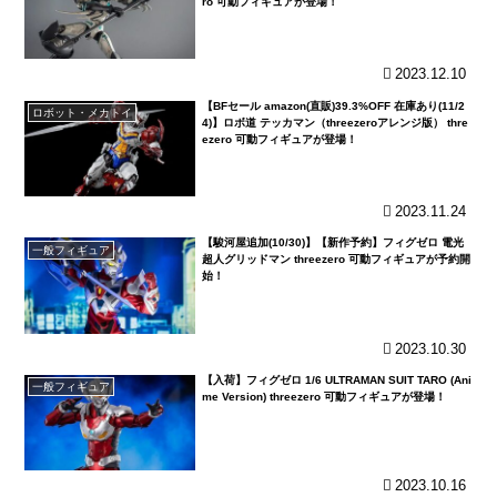
ro 可動フィギュアが登場！
2023.12.10
【BFセール amazon(直販)39.3%OFF 在庫あり(11/2
ロボット・メカトイ
4)】ロボ道 テッカマン（threezeroアレンジ版） thre
ezero 可動フィギュアが登場！
2023.11.24
【駿河屋追加(10/30)】【新作予約】フィグゼロ 電光
一般フィギュア
超人グリッドマン threezero 可動フィギュアが予約開
始！
2023.10.30
【入荷】フィグゼロ 1/6 ULTRAMAN SUIT TARO (Ani
一般フィギュア
me Version) threezero 可動フィギュアが登場！
2023.10.16