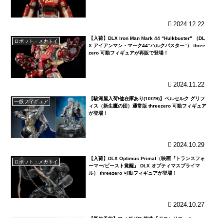
2024.12.22
【入荷】DLX Iron Man Mark 44 “Hulkbuster” （DL
ロボット・メカトイ
X アイアンマン・マーク44“ハルクバスター”） three
zero 可動フィギュアが再販で登場！
2024.11.22
【駿河屋入荷/他在庫あり(10/29)】ベルセルク グリフ
一般フィギュア
ィス（新生鷹の団）通常版 threezero 可動フィギュア
が登場！
2024.10.29
【入荷】DLX Optimus Primal（映画『トランスフォ
ロボット・メカトイ
ーマー/ビースト覚醒』 DLX オプティマスプライマ
ル） threezero 可動フィギュアが登場！
2024.10.27