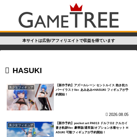
本サイトは広告/アフィリエイトで収益を得ています
HASUKI
【新作予約】アズールレーン セントルイス 抱き枕カ
美少女フィギュア
バーイラストVer. あみあみ×HASUKI フィギュアが予
約開始！
2026.08.05
【新作予約】pocket art PA013 ドルフロ2 クルカイ
美少女フィギュア
蒼き軌跡Ver. 豪華版/通常版/オプション水着セット H
ASUKI 可動フィギュアが予約開始！