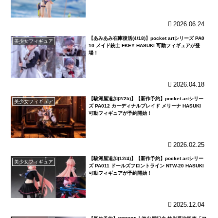
2026.06.24
【あみあみ在庫復活(4/18)】pocket artシリーズ PA0
美少女フィギュア
10 メイド銃士 FKEY HASUKI 可動フィギュアが登
場！
2026.04.18
【駿河屋追加(2/25)】【新作予約】pocket artシリー
美少女フィギュア
ズ PA012 カーディナルブレイド メリーナ HASUKI
可動フィギュアが予約開始！
2026.02.25
【駿河屋追加(12/4)】【新作予約】pocket artシリー
美少女フィギュア
ズ PA011 ドールズフロントライン NTW-20 HASUKI
可動フィギュアが予約開始！
2025.12.04