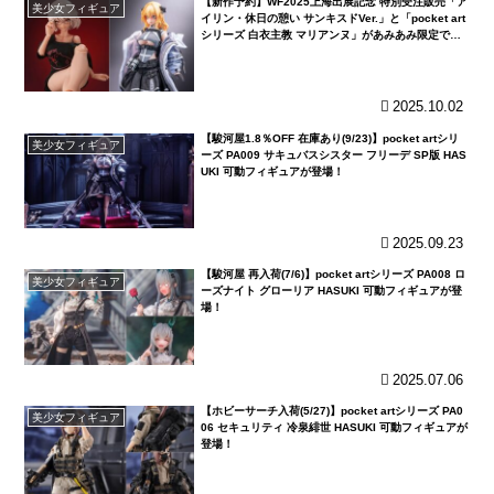
【新作予約】WF2025上海出展記念 特別受注販売「ア
美少女フィギュア
イリン・休日の憩い サンキスドVer.」と「pocket art
シリーズ 白衣主教 マリアンヌ」があみあみ限定で予
約開始！
2025.10.02
【駿河屋1.8％OFF 在庫あり(9/23)】pocket artシリ
美少女フィギュア
ーズ PA009 サキュバスシスター フリーデ SP版 HAS
UKI 可動フィギュアが登場！
2025.09.23
【駿河屋 再入荷(7/6)】pocket artシリーズ PA008 ロ
美少女フィギュア
ーズナイト グローリア HASUKI 可動フィギュアが登
場！
2025.07.06
【ホビーサーチ入荷(5/27)】pocket artシリーズ PA0
美少女フィギュア
06 セキュリティ 冷泉緋世 HASUKI 可動フィギュアが
登場！