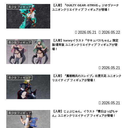
【入荷】『GUILTY GEAR -STRIVE-』ジオヴァーナ
美少女フィギュア
ユニオンクリエイティブ フィギュアが登場！
2026.05.21
2026.05.22
【入荷】karoryイラスト『サキュバスちゃん』限定
美少女フィギュア
版/通常版 ユニオンクリエイティブ フィギュアが登
場！
2026.05.21
【入荷】『魔都精兵のスレイブ』出雲天花 ユニオンク
美少女フィギュア
リエイティブ フィギュアが登場！
2026.05.21
【入荷】じょぶじゅん。イラスト『蕾丘はっぱちゃ
美少女フィギュア
ん』ユニオンクリエイティブ フィギュアが登場！