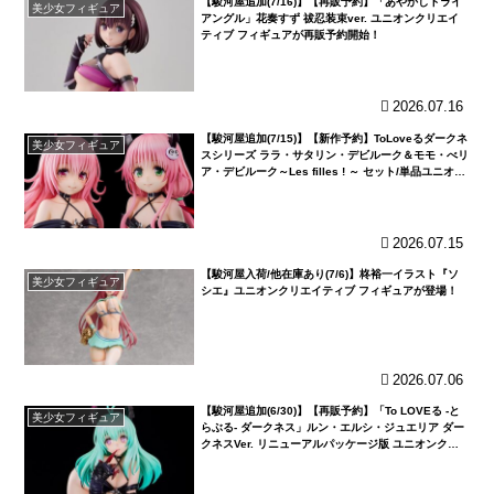
【駿河屋追加(7/16)】【再販予約】「あやかしトライ
美少女フィギュア
アングル」花奏すず 祓忍装束ver. ユニオンクリエイ
ティブ フィギュアが再販予約開始！
2026.07.16
【駿河屋追加(7/15)】【新作予約】ToLoveるダークネ
美少女フィギュア
スシリーズ ララ・サタリン・デビルーク＆モモ・べリ
ア・デビルーク～Les filles ! ～ セット/単品ユニオン
クリエイティブ フィギュアが予約開始！
2026.07.15
【駿河屋入荷/他在庫あり(7/6)】柊裕一イラスト『ソ
美少女フィギュア
シエ』ユニオンクリエイティブ フィギュアが登場！
2026.07.06
【駿河屋追加(6/30)】【再販予約】「To LOVEる -と
美少女フィギュア
らぶる- ダークネス」ルン・エルシ・ジュエリア ダー
クネスVer. リニューアルパッケージ版 ユニオンクリ
エイティブ フィギュアが予約開始！