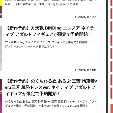
延期。「如月 紫衣菜」や「氷見山玲」など5点が9月に延期。
2026.07.22
【新作予約】方天戟 BINDing エレノア ネイテ
ィブ アダルトフィギュアが限定で予約開始！
方天戟 BINDing エレノア ネイティブ フィギュアが限定で予約開始！ビッ
グスケールのバニースーツ姿で立体化！
2026.07.08
【新作予約】のくちゅるぬ あるぷ 三芳 拘束着v
er./三芳 羞恥ドレスver. ネイティブ アダルトフ
ィギュアが限定で予約開始！
のくちゅるぬ あるぷ 三芳 拘束着ver./三芳 羞恥ドレスver. ネイティブ フィ
ギュアが限定で予約開始！拘束着ver.と羞恥ドレスver.の2種展開！