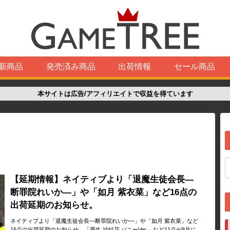
新商品
発売済み商品
出荷情報
セール商品
本サイトは広告/アフィリエイトで収益を得ています
【延期情報】ネイティブより「退魔生徒会長―
断罪院れいか―」や「如月 紫衣菜」など16点の
出荷延期のお知らせ。
ネイティブより「退魔生徒会長―断罪院れいか―」や「如月 紫衣菜」など
16点の出荷延期のお知らせ。「霧生 沙結花 バニーVer.」など11点が8月に