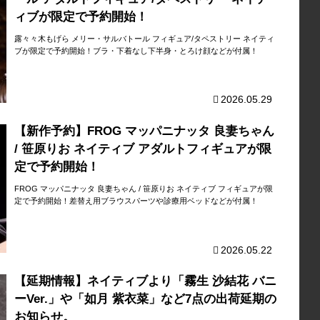
ィブが限定で予約開始！
露々々木もげら メリー・サルバトール フィギュア/タペストリー ネイティ
ブが限定で予約開始！ブラ・下着なし下半身・とろけ顔などが付属！
2026.05.29
【新作予約】FROG マッパニナッタ 良妻ちゃん
/ 笹原りお ネイティブ アダルトフィギュアが限
定で予約開始！
FROG マッパニナッタ 良妻ちゃん / 笹原りお ネイティブ フィギュアが限
定で予約開始！差替え用ブラウスパーツや診療用ベッドなどが付属！
2026.05.22
【延期情報】ネイティブより「霧生 沙結花 バニ
ーVer.」や「如月 紫衣菜」など7点の出荷延期の
お知らせ。