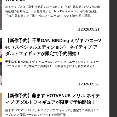
ネイティブより「霧生 沙結花 バニーVer.」や「如月 紫衣菜」など7点の出
荷延期のお知らせ。「月見モモ」と「M ～Domination～」が6月に延期。
「如月 紫衣菜」や「霧生 沙結花 バニーVer.」など5点が7月に延期。
2026.05.21
【新作予約】千里GAN BINDing ミヅキ バニーV
er.（スペシャルエディション） ネイティブ ア
ダルトフィギュアが限定で予約開始！
千里GAN BINDing ミヅキ バニーVer.（スペシャルエディション） ネイテ
ィブ フィギュアが限定で予約開始！一部新規造形により再び立体化！
2026.05.20
【新作予約】藤ます HOTVENUS メリル ネイテ
ィブ アダルトフィギュアが限定で予約開始！
藤ます HOTVENUS メリル ネイティブ フィギュアが限定で予約開始！ニ
ップレスと股間パーツはマグネットで着脱可能！