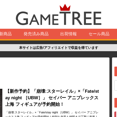
新商品
発売済み商品
出荷情報
セール商品
本サイトは広告/アフィリエイトで収益を得ています
【新作予約】「崩壊:スターレイル」×「Fate/st
ay night ［UBW］」 セイバー アニプレックス
上海 フィギュアが予約開始！
「崩壊:スターレイル」×「Fate/stay night ［UBW］」 セイバー アニプレ
ックス上海 フィギュアが予約開始！特別な衣装も細部まで丁寧に造形！