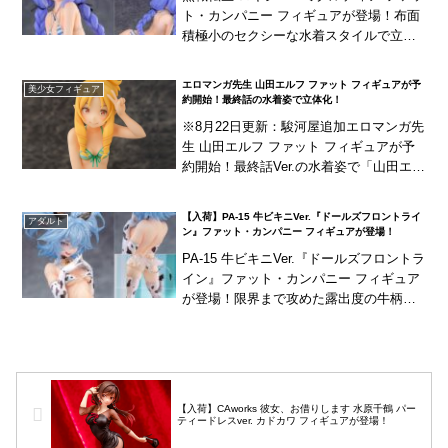
ト・カンパニー フィギュアが登場！布面
積極小のセクシーな水着スタイルで立体
化！
エロマンガ先生 山田エルフ ファット フィギュアが予
美少女フィギュア
約開始！最終話の水着姿で立体化！
※8月22日更新：駿河屋追加エロマンガ先
生 山田エルフ ファット フィギュアが予
約開始！最終話Ver.の水着姿で「山田エル
フ」を立体化！現在予約受付中の「和泉
紗霧」同様に星型の台座の上でポージン
【入荷】PA-15 牛ビキニVer.『ドールズフロントライ
アダルト
グを決...
ン』ファット・カンパニー フィギュアが登場！
PA-15 牛ビキニVer.『ドールズフロントラ
イン』ファット・カンパニー フィギュア
が登場！限界まで攻めた露出度の牛柄の
ビキニなど、見どころを凝縮して詰め込
んだ一品です！
【入荷】CAworks 彼女、お借りします 水原千鶴 パー
ティードレスver. カドカワ フィギュアが登場！