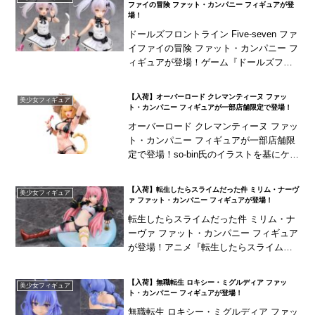
ファイの冒険 ファット・カンパニー フィギュアが登
場！
ドールズフロントライン Five-seven ファ
イファイの冒険 ファット・カンパニー フ
ィギュアが登場！ゲーム『ドールズフロ
ントライン』より「Five-seven」がスキ
ンテーマ「ファイファイの冒険...
【入荷】オーバーロード クレマンティーヌ ファッ
美少女フィギュア
ト・カンパニー フィギュアが一部店舗限定で登場！
オーバーロード クレマンティーヌ ファッ
ト・カンパニー フィギュアが一部店舗限
定で登場！so-bin氏のイラストを基にケモ
ミミ＆尻尾を備えた水着姿で立体化！
【入荷】転生したらスライムだった件 ミリム・ナーヴ
美少女フィギュア
ァ ファット・カンパニー フィギュアが登場！
転生したらスライムだった件 ミリム・ナ
ーヴァ ファット・カンパニー フィギュア
が登場！アニメ『転生したらスライムだ
った件』より「ミリム・ナーヴァ」がス
ケールフィギュア化！リムルをクッショ
【入荷】無職転生 ロキシー・ミグルディア ファッ
美少女フィギュア
ンにリラックス...
ト・カンパニー フィギュアが登場！
無職転生 ロキシー・ミグルディア ファッ