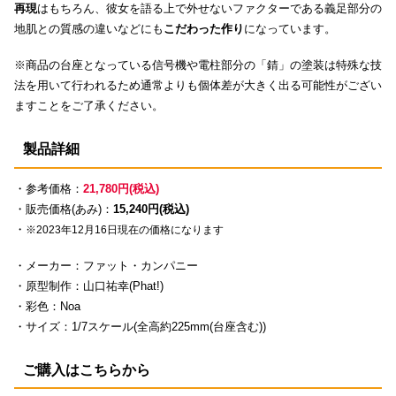
再現
はもちろん、彼女を語る上で外せないファクターである義足部分の
地肌との質感の違いなどにも
こだわった作り
になっています。
※商品の台座となっている信号機や電柱部分の「錆」の塗装は特殊な技
法を用いて行われるため通常よりも個体差が大きく出る可能性がござい
ますことをご了承ください。
製品詳細
・参考価格：
21,780円(税込)
・販売価格(あみ)：
15,240円(税込)
・
※2023年12月16日現在の価格になります
・メーカー：ファット・カンパニー
・原型制作：山口祐幸(Phat!)
・彩色：Noa
・サイズ：1/7スケール(全高約225mm(台座含む))
ご購入はこちらから