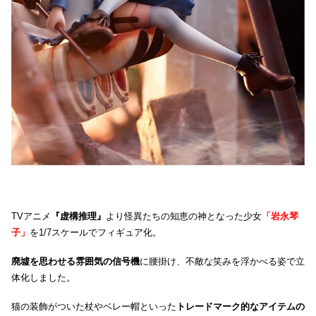
TVアニメ
『虚構推理』
より怪異たちの知恵の神となった少女
「岩永琴
子」
を1/7スケールでフィギュア化。
廃墟を思わせる雰囲気の信号機
に腰掛け、不敵な笑みを浮かべる姿で立
体化しました。
猫の装飾がついた杖やベレー帽といった
トレードマーク的なアイテムの