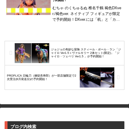
予約開始！
むちゃ のくちゅるぬ 椎名千鶴 褐色DXve
r./褐色ver. ネイティブ フィギュアが限定
で予約開始！DXver.には「机」と「カメ
ラ」が付属！
ジョジョの奇妙な冒険 スティール・ボール・ラン「ジ
ャイロ Ver1.5＋ヴァルキリー 2体セット(限定)」「ジ
ャイロ・ツェペリ Ver1.5 」が予約開始！
PROPLICA 日輪刀（煉獄杏寿郎）が一部店舗限定で2
次受注(8月発送分)の予約開始！
ブログ内検索