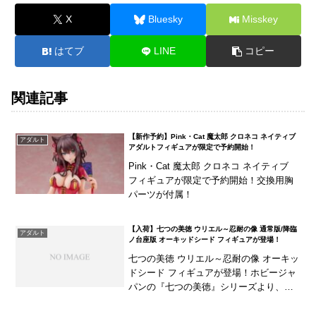
X
Bluesky
Misskey
はてブ
LINE
コピー
関連記事
【新作予約】Pink・Cat 魔太郎 クロネコ ネイティブ
アダルト
アダルトフィギュアが限定で予約開始！
Pink・Cat 魔太郎 クロネコ ネイティブ
フィギュアが限定で予約開始！交換用胸
パーツが付属！
【入荷】七つの美徳 ウリエル～忍耐の像 通常版/降臨
アダルト
ノ台座版 オーキッドシード フィギュアが登場！
七つの美徳 ウリエル～忍耐の像 オーキッ
ドシード フィギュアが登場！ホビージャ
パンの『七つの美徳』シリーズより、
「ウリエル」がオーキッドシードより立
体化！豊満なプロポーションを忠実に再