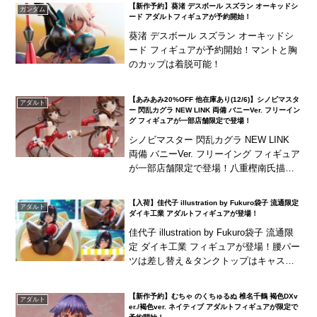
【新作予約】葵渚 デスボール スズラン オーキッドシ
ガンダム
現！キャスオフ状...
ード アダルトフィギュアが予約開始！
葵渚 デスボール スズラン オーキッドシ
ード フィギュアが予約開始！マントと胸
のカップは着脱可能！
【あみあみ20%OFF 他在庫あり(12/6)】シノビマスタ
アダルト
ー 閃乱カグラ NEW LINK 両備 バニーVer. フリーイン
グ フィギュアが一部店舗限定で登場！
シノビマスター 閃乱カグラ NEW LINK
両備 バニーVer. フリーイング フィギュア
が一部店舗限定で登場！八重樫南氏描き
おろしによるイラストをモチーフに立体
化！深紅のバニースーツはキャストオ
【入荷】佳代子 illustration by Fukuro袋子 流通限定
アダルト
フ...
ダイキ工業 アダルトフィギュアが登場！
佳代子 illustration by Fukuro袋子 流通限
定 ダイキ工業 フィギュアが登場！腰パー
ツは差し替え＆タンクトップはキャスト
オフ可能！
【新作予約】むちゃ のくちゅるぬ 椎名千鶴 褐色DXv
アダルト
er./褐色ver. ネイティブ アダルトフィギュアが限定で