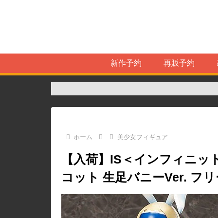
新作予約
再販予約
ホーム
美少女フィギュア
【入荷】IS＜インフィニッ
コット 生足バニーVer. 