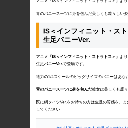
アニメ『IS＜インフィニット・ストラトス＞』より
青のバニースーツに身を包んだ美しくも凛々しい姿
IS＜インフィニット・ス
生足バニーVer.
アニメ
『IS＜インフィニット・ストラトス＞』
より
生足バニーVer.
で登場です。
迫力の1/4スケールのビッグサイズのバニーはあ
青のバニースーツに身を包んだ
彼女は美しくも凛々
既に網タイツVer.をお持ちの方は生足の質感を、
してください！