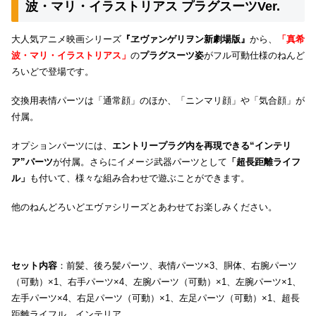
波・マリ・イラストリアス プラグスーツVer.
大人気アニメ映画シリーズ
『ヱヴァンゲリヲン新劇場版』
から、
「真希
波・マリ・イラストリアス」
の
プラグスーツ姿
がフル可動仕様のねんど
ろいどで登場です。
交換用表情パーツは「通常顔」のほか、「ニンマリ顔」や「気合顔」が
付属。
オプションパーツには、
エントリープラグ内を再現できる“インテリ
ア”パーツ
が付属。さらにイメージ武器パーツとして
「超長距離ライフ
ル」
も付いて、様々な組み合わせで遊ぶことができます。
他のねんどろいどエヴァシリーズとあわせてお楽しみください。
セット内容
：前髪、後ろ髪パーツ、表情パーツ×3、胴体、右腕パーツ
（可動）×1、右手パーツ×4、左腕パーツ（可動）×1、左腕パーツ×1、
左手パーツ×4、右足パーツ（可動）×1、左足パーツ（可動）×1、超長
距離ライフル、インテリア