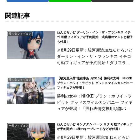
関連記事
ねんどろいど ダーリン・イン・ザ・フランキス イチ
美少女フィギュア
ゴ 可動フィギュアが予約開始！式典用のマントと帽子
も付属！
※8月29日更新：駿河屋追加ねんどろいど
ダーリン・イン・ザ・フランキス イチゴ
可動フィギュアが予約開始！ダリフラよ
り、「イチゴ」がねんどろいど化！泣き
顔を含む3種の表情パーツに、式典用のマ
【駿河屋入荷/他在庫あり(2/15)】勝利の女神：NIKKE
美少女フィギュア
ントと帽...
ブラン：ホワイトラビット グッドスマイルカンパニー
フィギュアが登場！
勝利の女神：NIKKE ブラン：ホワイトラ
ビット グッドスマイルカンパニー フィギ
ュアが登場！「照れ表情交換用頭部パー
ツ」が付属！
ねんどろいど キングダム ハーツ リク 可動フィギュア
一般フィギュア
が予約開始！2種のキーブレードなどが付属！
※8月29日更新：駿河屋追加 ねんどろい