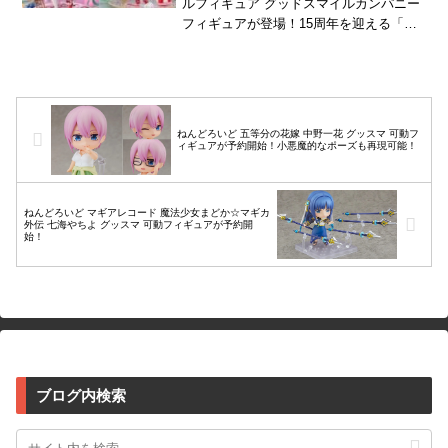
ルフィギュア グッドスマイルカンパニー
フィギュアが登場！15周年を迎える「初
音ミク」が、15周年にちなんで可愛い
「苺」をモチーフにし...
ねんどろいど 五等分の花嫁 中野一花 グッスマ 可動フ
ィギュアが予約開始！小悪魔的なポーズも再現可能！
ねんどろいど マギアレコード 魔法少女まどか☆マギカ
外伝 七海やちよ グッスマ 可動フィギュアが予約開
始！
ブログ内検索