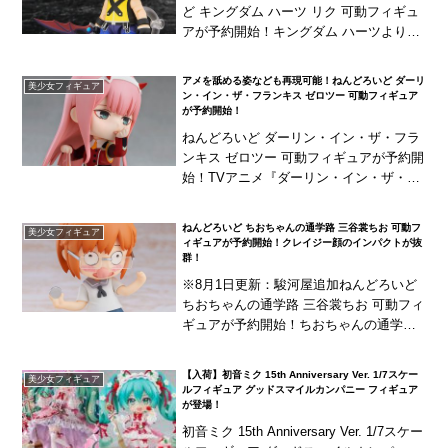
ど キングダム ハーツ リク 可動フィギュ
アが予約開始！キングダム ハーツより、
「リク」がねんどろいど化！クールな表
情と優しく微笑む表情の2種の表情パーツ
アメを舐める姿なども再現可能！ねんどろいど ダーリ
美少女フィギュア
に、キ...
ン・イン・ザ・フランキス ゼロツー 可動フィギュア
が予約開始！
ねんどろいど ダーリン・イン・ザ・フラ
ンキス ゼロツー 可動フィギュアが予約開
始！TVアニメ『ダーリン・イン・ザ・フ
ランキス』より、制服姿の「ゼロツー」
をねんどろいど化！無邪気な笑顔を含む3
ねんどろいど ちおちゃんの通学路 三谷裳ちお 可動フ
美少女フィギュア
種の表情パ...
ィギュアが予約開始！クレイジー顔のインパクトが抜
群！
※8月1日更新：駿河屋追加ねんどろいど
ちおちゃんの通学路 三谷裳ちお 可動フィ
ギュアが予約開始！ちおちゃんの通学路
より「三谷裳ちお」が、インパクトの強
いオプションパーツ付きでねんどろいど
【入荷】初音ミク 15th Anniversary Ver. 1/7スケー
美少女フィギュア
化！インパク...
ルフィギュア グッドスマイルカンパニー フィギュア
が登場！
初音ミク 15th Anniversary Ver. 1/7スケー