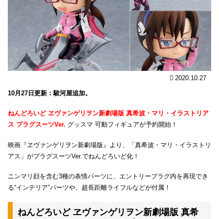
2020.10.27
10月27日更新：駿河屋追加。
ねんどろいど ヱヴァンゲリヲン新劇場版 真希波・マリ・イラストリア
ス プラグスーツVer.
グッスマ 可動フィギュアが予約開始！
映画『ヱヴァンゲリヲン新劇場版』より、「真希波・マリ・イラストリ
アス」がプラグスーツVer.でねんどろいど化！
ニンマリ顔を含む3種の表情パーツに、エントリープラグ内を再現でき
る“インテリア”パーツや、超長距離ライフルなどが付属！
ねんどろいど ヱヴァンゲリヲン新劇場版 真希