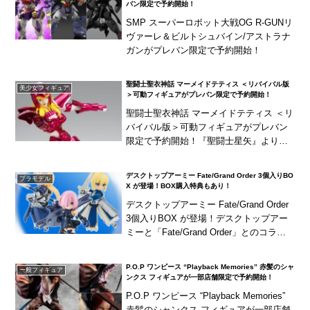
バン限定で予約開始！
SMP スーパーロボット大戦OG R-GUNリ
ヴァーレ＆ビルトシュバイン/アストラナ
ガンがプレバン限定で予約開始！
聖闘士聖衣神話 マーメイドテティス ＜リバイバル版
美少女フィギュア
＞可動フィギュアがプレバン限定で予約開始！
聖闘士聖衣神話 マーメイドテティス ＜リ
バイバル版＞可動フィギュアがプレバン
限定で予約開始！『聖闘士星矢』より、
人魚姫の海闘士「テティス」が再び聖闘
士聖衣神話に登場！鱗衣のカラーリング
デスクトップアーミー Fate/Grand Order 3個入りBO
プラモデル
を一新！叫び顔と...
X が登場！BOX購入特典もあり！
デスクトップアーミー Fate/Grand Order
3個入りBOX が登場！デスクトップアー
ミーと「Fate/Grand Order」とのコラボ
キャラクターシリーズが商品化！BLADE
氏アレンジの...
P.O.P ワンピース “Playback Memories” 赤髪のシャ
一般フィギュア
ンクス フィギュアが一部店舗限定で予約開始！
P.O.P ワンピース “Playback Memories”
赤髪のシャンクス フィギュアが一部店舗