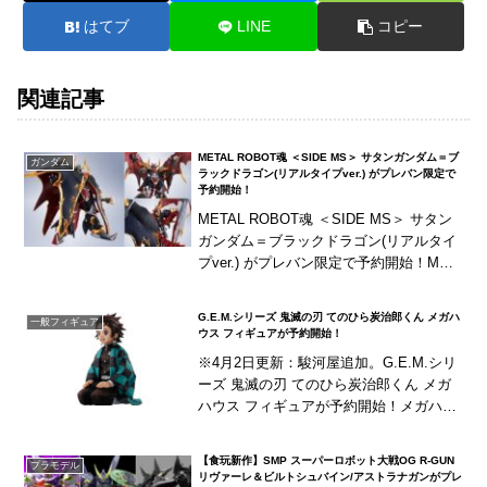
はてブ
LINE
コピー
関連記事
METAL ROBOT魂 ＜SIDE MS＞ サタンガンダム＝ブ
ガンダム
ラックドラゴン(リアルタイプver.) がプレバン限定で
予約開始！
METAL ROBOT魂 ＜SIDE MS＞ サタン
ガンダム＝ブラックドラゴン(リアルタイ
プver.) がプレバン限定で予約開始！MET
AL ROBOT魂に「サタンガンダム」がリ
アルタイプver.でラ...
G.E.M.シリーズ 鬼滅の刃 てのひら炭治郎くん メガハ
一般フィギュア
ウス フィギュアが予約開始！
※4月2日更新：駿河屋追加。G.E.M.シリ
ーズ 鬼滅の刃 てのひら炭治郎くん メガ
ハウス フィギュアが予約開始！メガハウ
スのてのひらサイズのフィギュアシリー
ズに、『鬼滅の刃』の「竈門炭治郎」が
【食玩新作】SMP スーパーロボット大戦OG R-GUN
プラモデル
ライン...
リヴァーレ＆ビルトシュバイン/アストラナガンがプレ