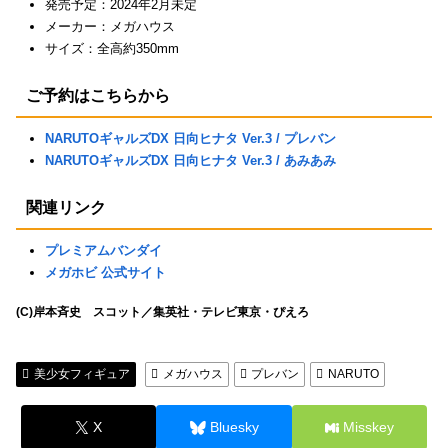
発売予定：2024年2月未定
メーカー：メガハウス
サイズ：全高約350mm
ご予約はこちらから
NARUTOギャルズDX 日向ヒナタ Ver.3 / プレバン
NARUTOギャルズDX 日向ヒナタ Ver.3 / あみあみ
関連リンク
プレミアムバンダイ
メガホビ 公式サイト
(C)岸本斉史 スコット／集英社・テレビ東京・ぴえろ
美少女フィギュア
メガハウス
プレバン
NARUTO
X
Bluesky
Misskey