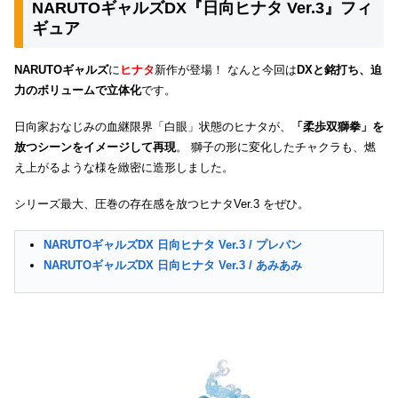
NARUTOギャルズDX『日向ヒナタ Ver.3』フィ
ギュア
NARUTOギャルズ
に
ヒナタ
新作が登場！ なんと今回は
DXと銘打ち、迫
力のボリュームで立体化
です。
日向家おなじみの血継限界「白眼」状態のヒナタが、
「柔歩双獅拳」を
放つシーンをイメージして再現
。 獅子の形に変化したチャクラも、燃
え上がるような様を緻密に造形しました。
シリーズ最大、圧巻の存在感を放つヒナタVer.3 をぜひ。
NARUTOギャルズDX 日向ヒナタ Ver.3 / プレバン
NARUTOギャルズDX 日向ヒナタ Ver.3 / あみあみ