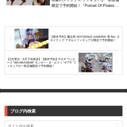
限定で予約開始！『Portrait.Of.Pirates ワ
ンピース』の“Playback Mem...
【新作予約】魔太郎 HOTVENUS SAMURAI 零-Rei- ネ
ネイティブ アダルトフィギュアが限定で予約開始！
【2次受注：6月下旬発送】【新作予約】P.O.P ワンピ
ース “WA-MAXIMUM” モンキー・D・ルフィ “ギア5” フ
ィギュアが一部店舗限定で予約開始！
ブログ内検索