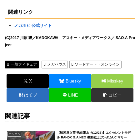
関連リンク
メガホビ 公式サイト
(C)2017 川原 礫／KADOKAWA アスキー・メディアワークス／ SAO-A Pro
ject
一般フィギュア
メガハウス
ソードアート・オンライン
X
Bluesky
Misskey
はてブ
LINE
コピー
関連記事
【駿河屋入荷/他在庫あり(12/28)】エクセレントモデ
ガンダム
ル RAHDX G.A.NEO 機動戦士ガンダムUC マリー