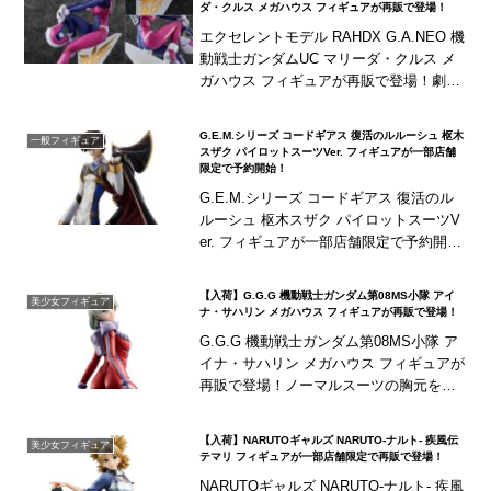
ダ・クルス メガハウス フィギュアが再販で登場！
エクセレントモデル RAHDX G.A.NEO 機
動戦士ガンダムUC マリーダ・クルス メ
ガハウス フィギュアが再販で登場！劇中
のイメージを忠実に立体再現！パッケー
ジデザインもリニューアル！
G.E.M.シリーズ コードギアス 復活のルルーシュ 枢木
一般フィギュア
スザク パイロットスーツVer. フィギュアが一部店舗
限定で予約開始！
G.E.M.シリーズ コードギアス 復活のル
ルーシュ 枢木スザク パイロットスーツV
er. フィギュアが一部店舗限定で予約開
始！劇場版『コードギアス 復活のルルー
シュ』より、「枢木スザク パイロット
【入荷】G.G.G 機動戦士ガンダム第08MS小隊 アイ
美少女フィギュア
ス...
ナ・サハリン メガハウス フィギュアが再販で登場！
G.G.G 機動戦士ガンダム第08MS小隊 ア
イナ・サハリン メガハウス フィギュアが
再販で登場！ノーマルスーツの胸元を大
胆に開き抜群のプロポーションをアピー
ルした姿で立体化！
【入荷】NARUTOギャルズ NARUTO‐ナルト‐ 疾風伝
美少女フィギュア
テマリ フィギュアが一部店舗限定で再販で登場！
NARUTOギャルズ NARUTO‐ナルト‐ 疾風