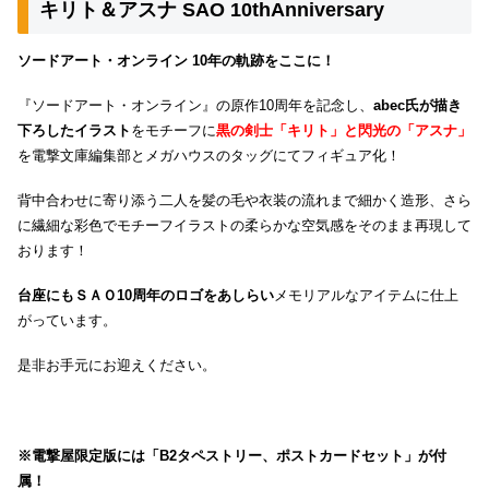
キリト＆アスナ SAO 10thAnniversary
ソードアート・オンライン 10年の軌跡をここに！
『ソードアート・オンライン』の原作10周年を記念し、
abec氏が描き
下ろしたイラスト
をモチーフに
黒の剣士「キリト」と閃光の「アスナ」
を電撃文庫編集部とメガハウスのタッグにてフィギュア化！
背中合わせに寄り添う二人を髪の毛や衣装の流れまで細かく造形、さら
に繊細な彩色でモチーフイラストの柔らかな空気感をそのまま再現して
おります！
台座にもＳＡＯ10周年のロゴをあしらい
メモリアルなアイテムに仕上
がっています。
是非お手元にお迎えください。
※電撃屋限定版には「B2タペストリー、ポストカードセット」が付
属！