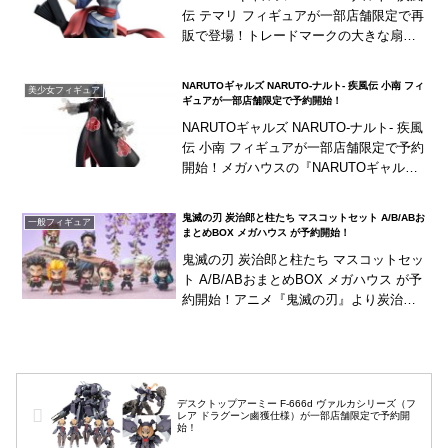
伝 テマリ フィギュアが一部店舗限定で再
販で登場！トレードマークの大きな扇子
にたなびく帯が迫力のある姿を演出！※
プレミアムバンダイ、ジャンプキャラク
NARUTOギャルズ NARUTO‐ナルト‐ 疾風伝 小南 フィ
美少女フィギュア
タ...
ギュアが一部店舗限定で予約開始！
NARUTOギャルズ NARUTO‐ナルト‐ 疾風
伝 小南 フィギュアが一部店舗限定で予約
開始！メガハウスの『NARUTOギャル
ズ』シリーズに、「小南」がラインナッ
プ！暁の特徴的な外套を身にまとい、
鬼滅の刃 炭治郎と柱たち マスコットセット A/B/ABお
一般フィギュア
髪...
まとめBOX メガハウス が予約開始！
鬼滅の刃 炭治郎と柱たち マスコットセッ
ト A/B/ABおまとめBOX メガハウス が予
約開始！アニメ『鬼滅の刃』より炭治郎
と柱たちがかっこかわいいデフォルメフ
ィギュアとなったセット商品！
デスクトップアーミー F-666d ヴァルカシリーズ（フ
レア ドラグーン鹵獲仕様）が一部店舗限定で予約開
始！