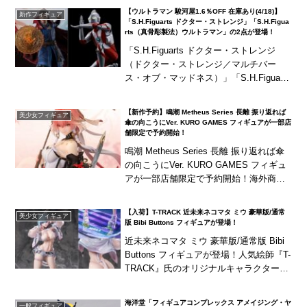
【ウルトラマン 駿河屋1.6％OFF 在庫あり(4/18)】
新作フィギュア
「S.H.Figuarts ドクター・ストレンジ」「S.H.Figua
rts（真骨彫製法）ウルトラマン」の2点が登場！
「S.H.Figuarts ドクター・ストレンジ
（ドクター・ストレンジ／マルチバー
ス・オブ・マッドネス）」「S.H.Figuarts
（真骨彫製法）ウルトラマン」の2点が登
場！
【新作予約】鳴潮 Metheus Series 長離 振り返れば
美少女フィギュア
傘の向こうにVer. KURO GAMES フィギュアが一部店
舗限定で予約開始！
鳴潮 Metheus Series 長離 振り返れば傘
の向こうにVer. KURO GAMES フィギュ
アが一部店舗限定で予約開始！海外商品
は、発売が長期延期されたり、発売中止
となる可能性が国内商品と...
【入荷】T-TRACK 近未来ネコマタ ミウ 豪華版/通常
美少女フィギュア
版 Bibi Buttons フィギュアが登場！
近未来ネコマタ ミウ 豪華版/通常版 Bibi
Buttons フィギュアが登場！人気絵師『T-
TRACK』氏のオリジナルキャラクター
「近未来ネコマタ ミウ」が立体化！海外
商品は、発売が長期延期された...
海洋堂「フィギュアコンプレックス アメイジング・ヤ
一般フィギュア