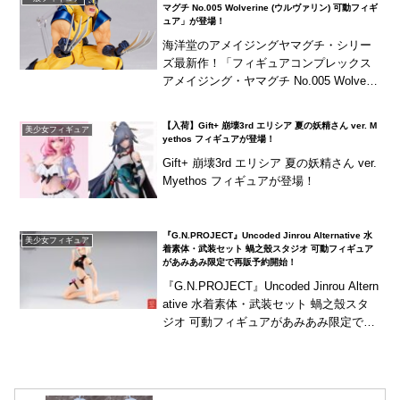
マグチ No.005 Wolverine (ウルヴァリン) 可動フィギ
ュア」が登場！
海洋堂のアメイジングヤマグチ・シリー
ズ最新作！「フィギュアコンプレックス
アメイジング・ヤマグチ No.005 Wolverin
e (ウルヴァリン) 可動フィギュア」が登
場！コミック版のクソダサ格好良...
【入荷】Gift+ 崩壊3rd エリシア 夏の妖精さん ver. M
美少女フィギュア
yethos フィギュアが登場！
Gift+ 崩壊3rd エリシア 夏の妖精さん ver.
Myethos フィギュアが登場！
『G.N.PROJECT』Uncoded Jinrou Alternative 水
美少女フィギュア
着素体・武装セット 蝸之殼スタジオ 可動フィギュア
があみあみ限定で再販予約開始！
『G.N.PROJECT』Uncoded Jinrou Altern
ative 水着素体・武装セット 蝸之殼スタ
ジオ 可動フィギュアがあみあみ限定で再
販予約開始！※こちらの商品はウェブワ
ンフェス特別販...