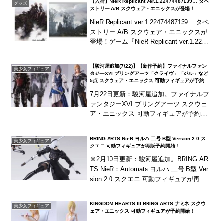
【入荷】NieR Replicant ver.1.22474487139… タペ
グッズ
三...
ストリー A/B スクウェア・エニックスが登場！
NieR Replicant ver.1.22474487139... タペ
ストリー A/B スクウェア・エニックスが
登場！ゲーム『NieR Replicant ver.1.2247
4487139.....
【駿河屋追加(7/22)】【新作予約】ファイナルファン
美少女フィギュア
タジーXVI ブリングアーツ「クライヴ」「ジル」など
5点 スクウェア・エニックス 可動フィギュアが予約開
始！
7月22日更新：駿河屋追加。ファイナルフ
ァンタジーXVI ブリングアーツ スクウェ
ア・エニックス 可動フィギュアが予約開
始！『ファイナルファンタジーXVI』より
「クライヴ・ロズフィールド」「トルガ
BRING ARTS NieR ヨルハ 二号 B型 Version 2.0 ス
美少女フィギュア
ル」...
クエニ 可動フィギュアが再販予約開始！
※2月10日更新：駿河屋追加。BRING AR
TS NieR：Automata ヨルハ 二号 B型 Ver
sion 2.0 スクエニ 可動フィギュアが再販
予約開始！人気の高い「BRING ARTS
N...
KINGDOM HEARTS III BRING ARTS ナミネ スクウ
美少女フィギュア
ェア・エニックス 可動フィギュアが予約開始！