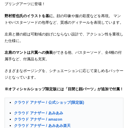
ブリングアーツに登場！
野村哲也氏のイラストを基に、
顔の印象や服の彩度などを再現。 マン
トやバスターソードの包帯など、質感のディテールを表現しています。
左肩と腰の鎧は可動域の妨げにならない設計で、アクション性を重視し
た仕様に。
左肩のマントは片翼への換装
ができる他、バスターソード、全4種の付
属手など、付属品も充実。
さまざまなポージングを、シチュエーションに応じて楽しめるパッケー
ジとなっています。
※オフィシャルショップ限定版には「目閉じ顔パーツ」が追加で付属！
クラウド アナザー / 公式ショップ(限定版)
クラウド アナザー / あみあみ
クラウド アナザー / amazon
クラウド アナザー / あみあみ楽天