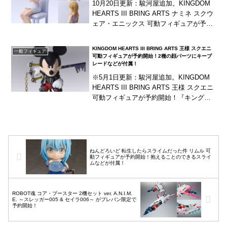
10月20日更新：駿河屋追加。KINGDOM
HEARTS III BRING ARTS ナミネ スクウ
ェア・エニックス 可動フィギュアが予約
開始！『キングダム ハーツ III』より、
「ナミネ」がブリ...
KINGDOM HEARTS III BRING ARTS 王様 スクエニ
一般フィギュア
可動フィギュアが予約開始！2種の顔パーツにキーブ
レードなどが付属！
※5月1日更新：駿河屋追加。KINGDOM
HEARTS III BRING ARTS 王様 スクエニ
可動フィギュアが予約開始！『キングダ
ム ハーツ III』より、「王様」がブリング
アーツにラインナ...
ねんどろいど 転生したらスライムだった件 リムル 可
動フィギュアが予約開始！抱えることのできるスライ
ムなどが付属！
ROBOT魂 コア・ブースター 2機セット ver. A.N.I.M.
E. ～スレッガー005 & セイラ006～ がプレバン限定で
予約開始！