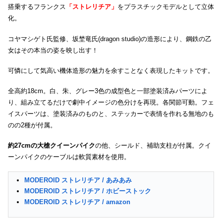
搭乗するフランクス
「ストレリチア」
をプラスチックモデルとして立体
化。
コヤマシゲト氏監修、坂埜竜氏(dragon studio)の造形により、鋼鉄の乙
女はその本当の姿を映し出す！
可憐にして気高い機体造形の魅力を余すことなく表現したキットです。
全高約18cm。白、朱、グレー3色の成型色と一部塗装済みパーツによ
り、組み立てるだけで劇中イメージの色分けを再現。各関節可動。フェ
イスパーツは、塗装済みのものと、ステッカーで表情を作れる無地のも
のの2種が付属。
約27cmの大槍クイーンパイク
の他、シールド、補助支柱が付属。クイ
ーンパイクのケーブルは軟質素材を使用。
MODEROID ストレリチア / あみあみ
MODEROID ストレリチア / ホビーストック
MODEROID ストレリチア / amazon