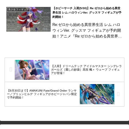
「観察顔」を含む3種の表情パーツに「お
【ホビーサーチ 入荷(5/30)】Re:ゼロから始める異世
美少女フィギュア
すわり用下半...
界生活 レム ハロウィンVer. グッスマ フィギュアが予
約開始！
Re:ゼロから始める異世界生活 レム ハロ
ウィンVer. グッスマ フィギュアが予約開
始！アニメ『Re:ゼロから始める異世界生
活』より「レム」がハロウィンバージョ
ンで立体化！ちょっぴりセクシーな魔女
風...
【入荷】ドリームテック アイドルマスター シンデレラ
ガールズ［麗しの妙薬］高垣 楓＋ ウェーブ フィギュ
アが登場！
【9月30日まで】AMAKUNI Fate/Grand Order ランサ
ー／ブリュンヒルデ フィギュアがホビージャパン限定
で予約開始！