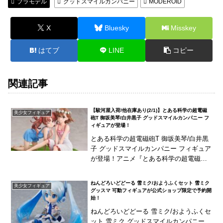
プラモデル
グッドスマイルカンパニー
MODEROID
X
Bluesky
Misskey
はてブ
LINE
コピー
関連記事
【駿河屋入荷/他在庫あり(2/1)】とある科学の超電磁
美少女フィギュア
砲T 御坂美琴/白井黒子 グッドスマイルカンパニー フ
ィギュアが登場！
とある科学の超電磁砲T 御坂美琴/白井黒
子 グッドスマイルカンパニー フィギュア
が登場！アニメ『とある科学の超電磁砲
T』より2人をワンピースの姿でスケール
フィギュア化！
ねんどろいどどーる 雪ミク/おようふくセット 雪ミク
美少女フィギュア
グッスマ 可動フィギュアが公式ショップ限定で予約開
始！
ねんどろいどどーる 雪ミク/おようふくセ
ット 雪ミク グッドスマイルカンパニー