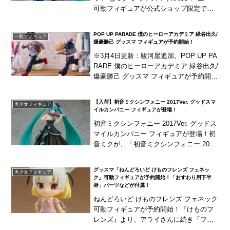
可動フィギュアが公式ショップ限定で予
約開始！グッドスマイルカンパニーのね
んどろいどどーる・シリーズに「雪ミ
POP UP PARADE 僕のヒーローアカデミア 緑谷出久/
一般フィギュア
ク」がラインナ...
爆豪勝己 グッスマ フィギュアが予約開始！
※3月4日更新：駿河屋追加。POP UP PA
RADE 僕のヒーローアカデミア 緑谷出久/
爆豪勝己 グッスマ フィギュアが予約開
始！グッドスマイルカンパニーから新フ
ィギュアシリーズ"POP UP PA...
【入荷】初音ミクシンフォニー 2017Ver. グッドスマ
美少女フィギュア
イルカンパニー フィギュアが登場！
初音ミクシンフォニー 2017Ver. グッドス
マイルカンパニー フィギュアが登場！初
音ミクが、「初音ミクシンフォニー 201
7」のメインビジュアルの姿で立体化！ド
レス姿のミクさんはいつもと違って大
グッスマ「ねんどろいど けものフレンズ フェネッ
美少女フィギュア
人...
ク」可動フィギュアが予約開始！「おすわり用下半
身」パーツなどが付属！
ねんどろいど けものフレンズ フェネック
可動フィギュアが予約開始！『けものフ
レンズ』より、アライさんに続き「フェ
ネック」がねんどろいどとして立体化！