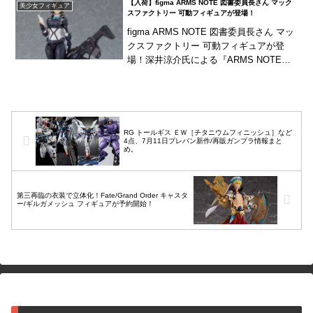
【入荷】figma ARMS NOTE 図書委員長さん マック
美少女フィギュア
スファクトリー 可動フィギュアが登場！
figma ARMS NOTE 図書委員長さん マッ
クスファクトリー 可動フィギュアが登
場！深井涼介氏による『ARMS NOTE』
より「図書委員長さん」がfigma化！笑顔
を含む3種の表情パーツに、身...
RG トールギス ＥＷ［チタニウムフィニッシュ］など
4点、7月11日プレバン新作/再販ガンプラ情報まと
め。
第三再臨の衣装で立体化！Fate/Grand Order キャスタ
ー/ギルガメッシュ フィギュアが予約開始！