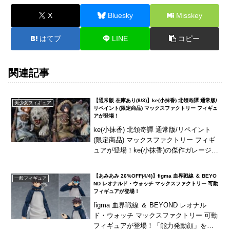
X
Bluesky
Misskey
はてブ
LINE
コピー
関連記事
【通常版 在庫あり(8/3)】ke(小抹香) 北領奇譚 通常版/
美少女フィギュア
リペイント(限定商品) マックスファクトリー フィギュ
アが登場！
ke(小抹香) 北領奇譚 通常版/リペイント
(限定商品) マックスファクトリー フィギ
ュアが登場！ke(小抹香)の傑作ガレージキ
ット「北領奇譚」が完成品フィギュアと
して商品化！通常版に加え、公式ショ
【あみあみ 26%OFF(4/4)】figma 血界戦線 ＆ BEYO
一般フィギュア
ッ...
ND レオナルド・ウォッチ マックスファクトリー 可動
フィギュアが登場！
figma 血界戦線 ＆ BEYOND レオナル
ド・ウォッチ マックスファクトリー 可動
フィギュアが登場！「能力発動顔」を含