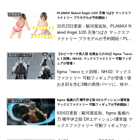
む3種の表情パーツに、「ソニック」や
「ゴーグル」などが付属！
PLAMAX Naked Angel 1/20 天海つばさ マックスフ
アダルト
ァクトリー プラモデルが予約開始！
10月23日更新：駿河屋追加。PLAMAX N
aked Angel 1/20 天海つばさ マックスフ
ァクトリー プラモデルが予約開始！PLA
MAXのNaked Angelシリーズ第16弾！
「天海つばさ...
【ホビーサーチ再入荷 在庫あり(7/26)】figma『neco
美少女フィギュア
ヒト回帰』NH-02- マックスファクトリー 可動フィギ
ュアが登場！
figma『neco ヒト回帰』NH-02- マックス
ファクトリー 可動フィギュアが登場！寝
おき顔を含む3種の表情パーツに、杖や腹
部パーツが付属！
figma 鬼滅の刃 嘴平伊之助 DXエディション/通常版
一般フィギュア
マックスファクトリー 可動フィギュアが予約開始！
8月6日更新：駿河屋追加。figma 鬼滅の
刃 嘴平伊之助 DXエディション/通常版 マ
ックスファクトリー 可動フィギュアが予
約開始！アニメ『鬼滅の刃』より「嘴平
伊之助」がfigma化！素顔を含む2種...