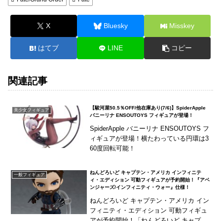
X
Bluesky
Misskey
はてブ
LINE
コピー
関連記事
【駿河屋50.5％OFF/他在庫あり(7/6)】SpiderApple
美少女フィギュア
バニーリナ ENSOUTOYS フィギュアが登場！
SpiderApple バニーリナ ENSOUTOYS フ
ィギュアが登場！横たわっている円環は3
60度回転可能！
ねんどろいど キャプテン・アメリカ インフィニテ
一般フィギュア
ィ・エディション 可動フィギュアが予約開始！『アベ
ンジャーズ/インフィニティ・ウォー』仕様！
ねんどろいど キャプテン・アメリカ イン
フィニティ・エディション 可動フィギュ
アが予約開始！「ねんどろいど キャプテ