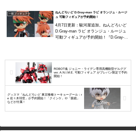
「シンカリオン Ｈ５はやぶさ」！カイサ
ツソードの必殺ポーズも再現可能！別売
ねんどろいど D.Gray-man ラビ オランジュ・ルージ
一般フィギュア
りの...
ュ 可動フィギュアが予約開始！
4月7日更新：駿河屋追加。ねんどろいど
D.Gray-man ラビ オランジュ・ルージュ
可動フィギュアが予約開始！『D.Gray-m
an』より「ラビ」がねんどろいど化！戦
闘顔を含む3種の表情パーツに...
ROBOT魂 ジョニー・ライデン専用高機動型ゲルググ
ver. A.N.I.M.E. 可動フィギュア がプレバン限定で予約
開始！
グッスマ「ねんどろいど 東京喰種トーキョーグール：r
e 佐々木琲世」が予約開始！「クインケ」や「眼鏡」
などが付属！