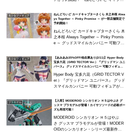
ン・アメリカ」に、『アベンジャーズ/イ
ンフィニティ・ウォー』仕様のインフィ
ねんどろいど カードキャプターさくら 木之本桜 Alwa
美少女フィギュア
ニティ・エ...
ys Together ～ Pinky Promise ～ が一部店舗限定で
予約開始！
ねんどろいど カードキャプターさくら 木
之本桜 Always Together ～ Pinky Promis
e ～ グッドスマイルカンパニー 可動フィ
ギュアが一部店舗限定で予約開始！CLA
MPとグッド...
【あみあみ35%OFF/他在庫あり(2/11)】Hyper Body
美少女フィギュア
宝多六花（GRID TECTOR Ver.）『グリッドマン ユニ
バース』 グッドスマイルカンパニー 可動フィギュア
が登場！
Hyper Body 宝多六花（GRID TECTOR V
er.）『グリッドマン ユニバース』 グッド
スマイルカンパニー 可動フィギュアが登
場！叫び顔を含む4種の表情パーツに、グ
リッドマンキャリバーや...
【入荷】MODEROID シンカリオン Ｈ５はやぶさ グ
プラモデル
ッスマ プラモデルが登場！カイサツソードの必殺ポー
ズも再現可能！
MODEROID シンカリオン Ｈ５はやぶ
さ グッスマ プラモデルが登場！MODER
OIDのシンカリオン・シリーズ最新作は