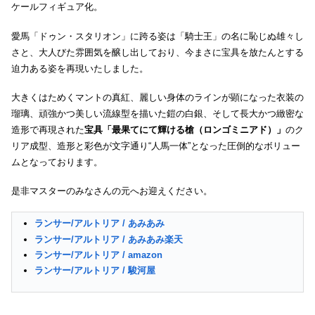
ケールフィギュア化。
愛馬「ドゥン・スタリオン」に跨る姿は「騎士王」の名に恥じぬ雄々し
さと、大人びた雰囲気を醸し出しており、今まさに宝具を放たんとする
迫力ある姿を再現いたしました。
大きくはためくマントの真紅、麗しい身体のラインが顕になった衣装の
瑠璃、頑強かつ美しい流線型を描いた鎧の白銀、そして長大かつ緻密な
造形で再現された
宝具「最果てにて輝ける槍（ロンゴミニアド）」
のク
リア成型、造形と彩色が文字通り“人馬一体”となった圧倒的なボリュー
ムとなっております。
是非マスターのみなさんの元へお迎えください。
ランサー/アルトリア / あみあみ
ランサー/アルトリア / あみあみ楽天
ランサー/アルトリア / amazon
ランサー/アルトリア / 駿河屋