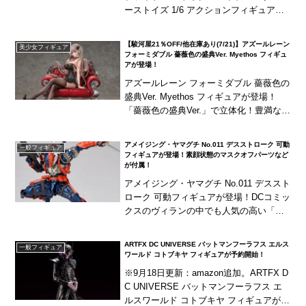
ーストイズ 1/6 アクションフィギュアが
予約開始！映画『キル・ビル Kill Bill vo
l....
【駿河屋21％OFF/他在庫あり(7/21)】アズールレーン
美少女フィギュア
フォーミダブル 薔薇色の盛典Ver. Myethos フィギュ
アが登場！
アズールレーン フォーミダブル 薔薇色の
盛典Ver. Myethos フィギュアが登場！
「薔薇色の盛典Ver.」で立体化！豊満な体
と長い美脚の魅力を最大限に引き出して
います！海外商品は、発売が長期延期...
アメイジング・ヤマグチ No.011 デスストローク 可動
一般フィギュア
フィギュアが登場！素顔状態のマスクオフパーツなど
が付属！
アメイジング・ヤマグチ No.011 デススト
ローク 可動フィギュアが登場！DCコミッ
クスのヴィランの中でも人気の高い「デ
スストローク」がアメイジング・ヤマグ
チにラインナップ！筋肉の浮き出たマッ
ARTFX DC UNIVERSE バットマンフーラフス エルス
一般フィギュア
シブな...
ワールド コトブキヤ フィギュアが予約開始！
※9月18日更新：amazon追加。ARTFX D
C UNIVERSE バットマンフーラフス エ
ルスワールド コトブキヤ フィギュアが予