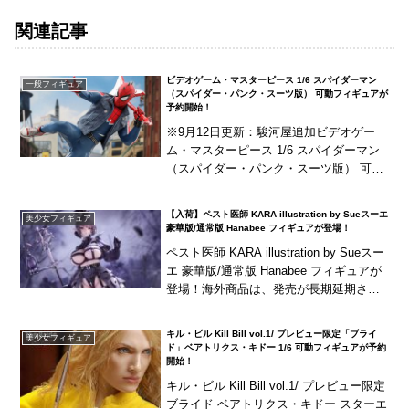
関連記事
ビデオゲーム・マスターピース 1/6 スパイダーマン
一般フィギュア
（スパイダー・パンク・スーツ版） 可動フィギュアが
予約開始！
※9月12日更新：駿河屋追加ビデオゲー
ム・マスターピース 1/6 スパイダーマン
（スパイダー・パンク・スーツ版） 可動
フィギュアが予約開始！PS4用ゲーム
『Marvel’s Spider-Man』より...
【入荷】ペスト医師 KARA illustration by Sueスーエ
美少女フィギュア
豪華版/通常版 Hanabee フィギュアが登場！
ペスト医師 KARA illustration by Sueスー
エ 豪華版/通常版 Hanabee フィギュアが
登場！海外商品は、発売が長期延期され
たり、発売中止となる可能性が国内商品
と比べて高い傾向...
キル・ビル Kill Bill vol.1/ プレビュー限定「ブライ
美少女フィギュア
ド」ベアトリクス・キドー 1/6 可動フィギュアが予約
開始！
キル・ビル Kill Bill vol.1/ プレビュー限定
ブライド ベアトリクス・キドー スターエ