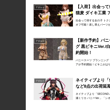
【入荷】出会って得す
アダルト
猫麦 ダイキ工業
出会って得する女の子 トクジョ
オフ可能！差し替えパーツ
【新作予約】バニ
アダルト
グ 黒ビキニVer.
約開始！
バニースーツ プランニング ソ
アが予約開始！ビキニがは
ネイティブより「SE
アダルト
など8点の出荷延
ネイティブより「SECOND 
瀬ミリカ バニーVer.」「シ