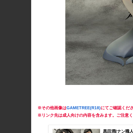
※その他画像は
GAMETREE(R18)
にてご確認くだ
※リンク先は成人向けの内容を含みます。ご注意く
黒田潤(ナン職