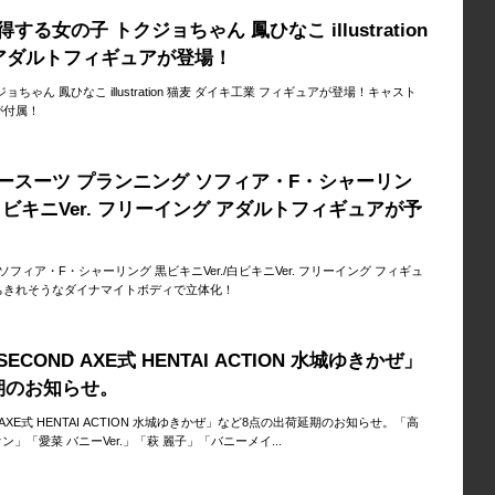
る女の子 トクジョちゃん 鳳ひなこ illustration
 アダルトフィギュアが登場！
ちゃん 鳳ひなこ illustration 猫麦 ダイキ工業 フィギュアが登場！キャスト
が付属！
ースーツ プランニング ソフィア・F・シャーリン
/白ビキニVer. フリーイング アダルトフィギュアが予
フィア・F・シャーリング 黒ビキニVer./白ビキニVer. フリーイング フィギュ
ちきれそうなダイナマイトボディで立体化！
COND AXE式 HENTAI ACTION 水城ゆきかぜ」
期のお知らせ。
AXE式 HENTAI ACTION 水城ゆきかぜ」など8点の出荷延期のお知らせ。「高
オン」「愛菜 バニーVer.」「萩 麗子」「バニーメイ...