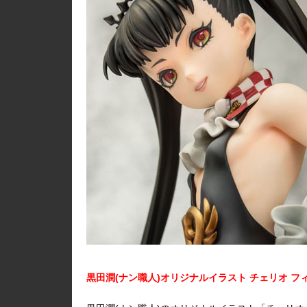
黒田潤(ナン職人)オリジナルイラスト チェリオ フ