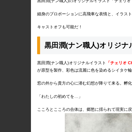
黒田潤(ナン職人)のオリジナルイラスト「チェリオ C
細身のプロポーションに高飛車な表情と、イラスト
キャストオフも可能だ！
黒田潤(ナン職人)オリジナ
黒田潤(ナン職人)オリジナルイラスト
「チェリオ Ch
が原型を製作、彩色は流麗に色を染めるシイタケ輪
窓の外から貴方の心に潜む幻想が降りて来る。孵化
「わたしの初めてを…」
こころとこころの合体は、郷愁に揺られて現実に戻