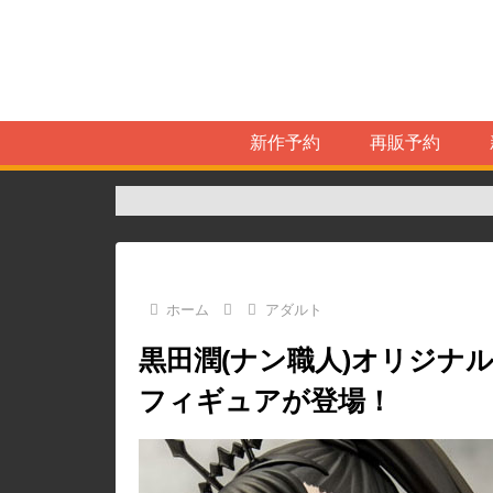
新作予約
再販予約
ホーム
アダルト
黒田潤(ナン職人)オリジナ
フィギュアが登場！