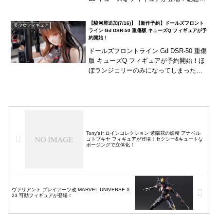
お着替えmodeでフィギュア化！
【駿河屋追加(7/16)】【新作予約】ドールズフロント
美少女フィギュア
ライン Gd DSR-50 重傷版 キューズQ フィギュアが予
約開始！
ドールズフロントライン Gd DSR-50 重傷
版 キューズQ フィギュアが予約開始！ほ
ぼランジェリーのみになってしまった魅
惑的なスタイルで立体化！
Tony’sヒロインコレクション 紫陽花の妖精 アナベル
コトブキヤ フィギュアが登場！セクシー&キュートな
ポージングで立体化！
ヴァリアント プレイアーツ改 MARVEL UNIVERSE X-
23 可動フィギュアが登場！