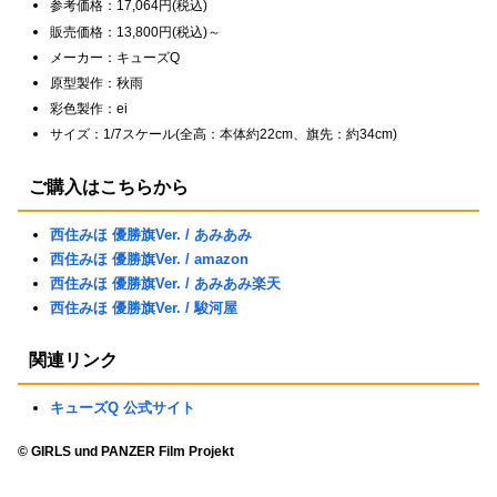
参考価格：17,064円(税込)
販売価格：13,800円(税込)～
メーカー：キューズQ
原型製作：秋雨
彩色製作：ei
サイズ：1/7スケール(全高：本体約22cm、旗先：約34cm)
ご購入はこちらから
西住みほ 優勝旗Ver. / あみあみ
西住みほ 優勝旗Ver. / amazon
西住みほ 優勝旗Ver. / あみあみ楽天
西住みほ 優勝旗Ver. / 駿河屋
関連リンク
キューズQ 公式サイト
© GIRLS und PANZER Film Projekt