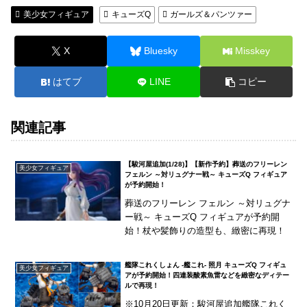
美少女フィギュア
キューズQ
ガールズ＆パンツァー
X
Bluesky
Misskey
はてブ
LINE
コピー
関連記事
【駿河屋追加(1/28)】【新作予約】葬送のフリーレン
美少女フィギュア
フェルン ～対リュグナー戦～ キューズQ フィギュア
が予約開始！
葬送のフリーレン フェルン ～対リュグナ
ー戦～ キューズQ フィギュアが予約開
始！杖や髪飾りの造型も、緻密に再現！
艦隊これくしょん -艦これ- 照月 キューズQ フィギュ
美少女フィギュア
アが予約開始！四連装酸素魚雷などを緻密なディテー
ルで再現！
※10月20日更新：駿河屋追加艦隊これく