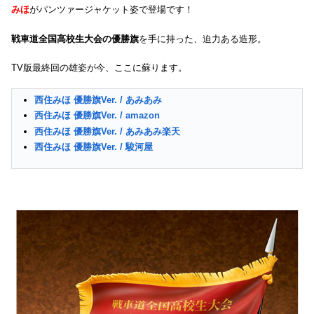
みほ
がパンツァージャケット姿で登場です！
戦車道全国高校生大会の優勝旗
を手に持った、迫力ある造形。
TV版最終回の雄姿が今、ここに蘇ります。
西住みほ 優勝旗Ver. / あみあみ
西住みほ 優勝旗Ver. / amazon
西住みほ 優勝旗Ver. / あみあみ楽天
西住みほ 優勝旗Ver. / 駿河屋