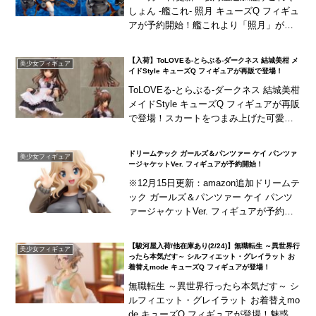
しょん -艦これ- 照月 キューズQ フィギュ
アが予約開始！艦これより「照月」がし
なやかに跳ねるようなポージングで立体
化！身につけた長10cm砲ちゃんや四連装
【入荷】ToLOVEる-とらぶる-ダークネス 結城美柑 メ
美少女フィギュア
酸...
イドStyle キューズQ フィギュアが再販で登場！
ToLOVEる-とらぶる-ダークネス 結城美柑
メイドStyle キューズQ フィギュアが再販
で登場！スカートをつまみ上げた可愛ら
しくもセクシーなポージングで立体化！
メイド服のフリルなど細かいディテー...
ドリームテック ガールズ＆パンツァー ケイ パンツァ
美少女フィギュア
ージャケットVer. フィギュアが予約開始！
※12月15日更新：amazon追加ドリームテ
ック ガールズ＆パンツァー ケイ パンツ
ァージャケットVer. フィギュアが予約開
始！ガルパンの「ケイ」がウェーブのド
リームテック・シリーズにラインナッ
【駿河屋入荷/他在庫あり(2/24)】無職転生 ～異世界行
美少女フィギュア
プ...
ったら本気だす～ シルフィエット・グレイラット お
着替えmode キューズQ フィギュアが登場！
無職転生 ～異世界行ったら本気だす～ シ
ルフィエット・グレイラット お着替えmo
de キューズQ フィギュアが登場！魅惑の