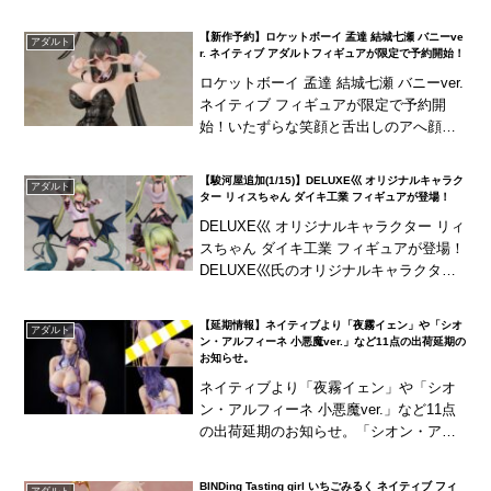
【新作予約】ロケットボーイ 孟達 結城七瀬 バニーve
アダルト
r. ネイティブ アダルトフィギュアが限定で予約開始！
ロケットボーイ 孟達 結城七瀬 バニーver.
ネイティブ フィギュアが限定で予約開
始！いたずらな笑顔と舌出しのアへ顔の2
種、胸の差し替えも付属！
【駿河屋追加(1/15)】DELUXE巛 オリジナルキャラク
アダルト
ター リィスちゃん ダイキ工業 フィギュアが登場！
DELUXE巛 オリジナルキャラクター リィ
スちゃん ダイキ工業 フィギュアが登場！
DELUXE巛氏のオリジナルキャラクター
「リィス」を立体化！スリムなプロポー
ションの悪魔っ子！キャストオフ可能
【延期情報】ネイティブより「夜霧イェン」や「シオ
アダルト
で、ボ...
ン・アルフィーネ 小悪魔ver.」など11点の出荷延期の
お知らせ。
ネイティブより「夜霧イェン」や「シオ
ン・アルフィーネ 小悪魔ver.」など11点
の出荷延期のお知らせ。「シオン・アル
フィーネ 小悪魔ver.」や「後輩ちゃん」
など6点が6月に延期。「夜霧イェン」や
BINDing Tasting girl いちごみるく ネイティブ フィ
アダルト