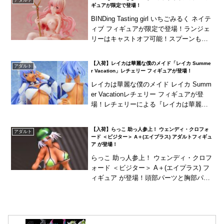
「チ...
ギュアが限定で登場！
BINDing Tasting girl いちごみるく ネイテ
ィブ フィギュアが限定で登場！ランジェ
リーはキャストオフ可能！スプーンも取
り外しが可能！
【入荷】レイカは華麗な僕のメイド「レイカ Summe
アダルト
r Vacation」レチェリー フィギュアが登場！
レイカは華麗な僕のメイド レイカ Summ
er Vacationレチェリー フィギュアが登
場！レチェリーによる『レイカは華麗な
僕のメイド』の「レイカ」が、褐色肌
の"Summer Vacation"とし...
【入荷】らっこ 助っ人参上！ ウェンディ・クロフォ
アダルト
ード ＜ビジター＞ A＋(エイプラス) アダルトフィギュ
ア が登場！
らっこ 助っ人参上！ ウェンディ・クロフ
ォード ＜ビジター＞ A＋(エイプラス) フ
ィギュア が登場！頭部パーツと胸部パー
ツは差し替え可能！尻番号用の「49」水
シールなどが付属！