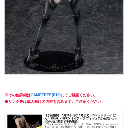
※その他詳細は
GAMETREE(R18)
にてご確認ください。
※リンク先は成人向けの内容を含みます。ご注意ください。
【予約期間：5月20日(水)19時まで】ロケットボーイ ば
ん！ DUAL・NERO ネイティブ フィギュアが公式ショッ
プ/FANZA限定で予約開始！
イラストレーター『ばん！』氏による「DUAL・NERO」がスケールフィ
ギュア化！差し替え股間パーツ（3種）、差し替え前髪パーツが付属！