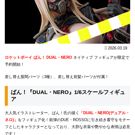
2026.03.19
ロケットボーイ ばん！ DUAL・NERO
ネイティブ フィギュアが限定で
予約開始！
差し替え股間パーツ（3種）、差し替え前髪パーツが付属！
ばん！『DUAL・NERO』1/6スケールフィギュ
ア
大人気イラストレーター、ばん！氏の描く
「DUAL・NERO(デュアル・
ネロ)」
をフィギュア化！前弾のDUE・ROSSOに引き続き看守をモチー
フとしたキャラクターとなっており、大胆な衣装や艶やかな表情は必見
です！