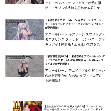
ット・カンパニー フィギュアが予約開
始！トラブル解決時を思わせる柔らかな
笑顔パーツが付属！
【新作予約】アズールレーン キアサージ スプリン
美少女フィギュア
グ・モニタリング ファット・カンパニー フィギュア
が予約開始！
アズールレーン キアサージ スプリング・
モニタリング ファット・カンパニー フィ
ギュアが予約開始！上目遣いで頬を染め
た表情パーツも付属！
【駿河屋追加(8/27)】【新作予約】アズールレーン デ
美少女フィギュア
ュイスブルク 恥じらいの忍耐特訓 Ver. AniGame フ
ィギュアが予約開始！
アズールレーン デュイスブルク 恥じらい
の忍耐特訓 Ver. AniGame フィギュアが
予約開始！
【あみあみ50%OFF 在庫あり(3/24)】アズールレーン
高雄 ～春の習い ver.～ アルファマックス フィギュア