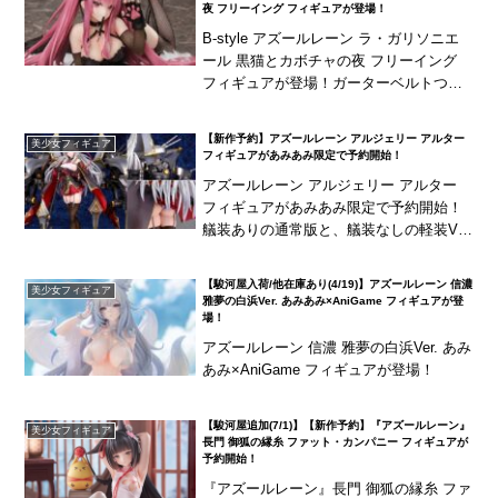
夜 フリーイング フィギュアが登場！
B-style アズールレーン ラ・ガリソニエ
ール 黒猫とカボチャの夜 フリーイング
フィギュアが登場！ガーターベルトつき
の網タイツ等、細かなディテールにもこ
だわりました！
【新作予約】アズールレーン アルジェリー アルター
美少女フィギュア
フィギュアがあみあみ限定で予約開始！
アズールレーン アルジェリー アルター
フィギュアがあみあみ限定で予約開始！
艤装ありの通常版と、艤装なしの軽装Ver.
の2種展開！
【駿河屋入荷/他在庫あり(4/19)】アズールレーン 信濃
美少女フィギュア
雅夢の白浜Ver. あみあみ×AniGame フィギュアが登
場！
アズールレーン 信濃 雅夢の白浜Ver. あみ
あみ×AniGame フィギュアが登場！
【駿河屋追加(7/1)】【新作予約】『アズールレーン』
美少女フィギュア
長門 御狐の縁糸 ファット・カンパニー フィギュアが
予約開始！
『アズールレーン』長門 御狐の縁糸 ファ