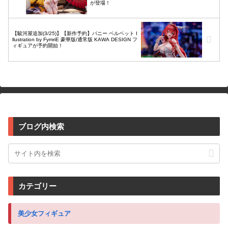
が登場！
【駿河屋追加(3/25)】【新作予約】バニー ベルベット I
llustration by FymriE 豪華版/通常版 KAWA DESIGN フ
ィギュアが予約開始！
ブログ内検索
カテゴリー
美少女フィギュア