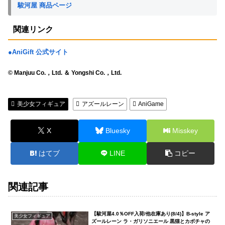
駿河屋 商品ページ
関連リンク
●AniGift 公式サイト
© Manjuu Co.，Ltd. ＆ Yongshi Co.，Ltd.
美少女フィギュア
アズールレーン
AniGame
X
Bluesky
Misskey
はてブ
LINE
コピー
関連記事
【駿河屋4.0％OFF入荷/他在庫あり(8/4)】B-style ア
美少女フィギュア
ズールレーン ラ・ガリソニエール 黒猫とカボチャの