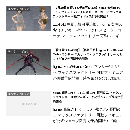
N STORE限定で...
【9月28日出荷 / HS予約可(9/13)】figma 女性body
美少女フィギュア
（チアキ）with バックレスセーターコーデ マックス
ファクトリー 可動フィギュアが予約開始！
11月5日更新：駿河屋追加。figma 女性bo
dy（チアキ）with バックレスセーターコ
ーデ マックスファクトリー 可動フィギュ
アが予約開始！『figma styles』シリーズ
新キャラクター「チ...
【駿河屋追加(4/29)】【再販予約】figma Fate/Grand
美少女フィギュア
Order ランサー/スカサハ マックスファクトリー 可動
フィギュアが再販予約開始！
figma Fate/Grand Order ランサー/スカサ
ハ マックスファクトリー 可動フィギュア
が再販予約開始！勝ち気顔を含む3種の表
情パーツに、「魔槍」が2種類付属！
figma 艦隊これくしょん -艦これ- 長門改二 マックス
美少女フィギュア
ファクトリー 可動フィギュアが公式ショップ限定で予
約開始！
figma 艦隊これくしょん -艦これ- 長門改
二 マックスファクトリー 可動フィギュア
が公式ショップ限定で予約開始！『艦隊
これくしょん -艦これ-』より「長門改