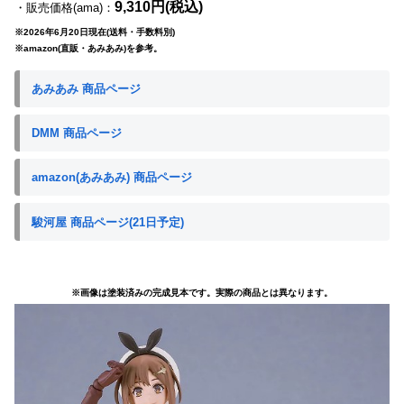
9,310円(税込)
・販売価格(ama)：
※2026年6月20日現在(送料・手数料別)
※amazon(直販・あみあみ)を参考。
あみあみ 商品ページ
DMM 商品ページ
amazon(あみあみ) 商品ページ
駿河屋 商品ページ(21日予定)
※画像は塗装済みの完成見本です。実際の商品とは異なります。