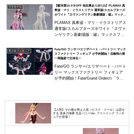
二」がfigma化！叫び顔を含む3種の...
【駿河屋16.9％OFF 他在庫あり(8/13)】PLAMAX 真
プラモデル
希波・マリ・イラストリアス 通常版/スカルプターズ
ホワイト『ヱヴァンゲリヲン新劇場版：破』マックス
ファクトリー プラモデルが登場！
PLAMAX 真希波・マリ・イラストリアス
通常版/スカルプターズホワイト『ヱヴァ
ンゲリヲン新劇場版：破』マックスファ
クトリー プラモデルが登場！『ヱヴァン
ゲリヲン新劇場版：破』より新型プラグ
Fate/GO ランサー/エリザベート・バートリー マック
美少女フィギュア
スーツ姿...
スファクトリー フィギュア が予約開始！召喚時の第
一再臨姿で立体化！
Fate/GO ランサー/エリザベート・バート
リー マックスファクトリー フィギュア
が予約開始！Fate/Grand Orderの「ラン
サー/エリザベート・バートリー」を、第
一再臨姿でスケールフィギ...
【入荷】その着せ替え人形（ビスク・ドール）は恋を
する 喜多川海夢 生足バニーVer. フリーイング フィギ
ュアが登場！