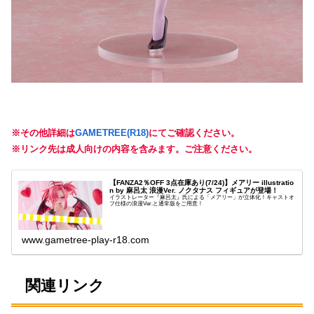
※その他詳細は
GAMETREE(R18)
にてご確認ください。
※リンク先は成人向けの内容を含みます。ご注意ください。
【FANZA2％OFF 3点在庫あり(7/24)】メアリー illustratio
n by 麻呂太 浪漫Ver. ノクタナス フィギュアが登場！
イラストレーター『麻呂太』氏による「メアリー」が立体化！キャストオ
フ仕様の浪漫Ver.と通常版をご用意！
www.gametree-play-r18.com
関連リンク