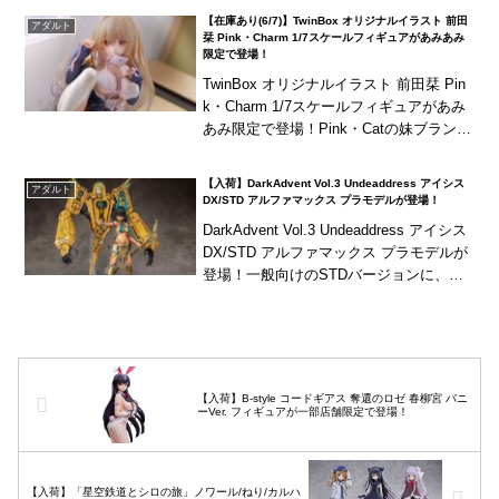
【在庫あり(6/7)】TwinBox オリジナルイラスト 前田
アダルト
栞 Pink・Charm 1/7スケールフィギュアがあみあみ
限定で登場！
TwinBox オリジナルイラスト 前田栞 Pin
k・Charm 1/7スケールフィギュアがあみ
あみ限定で登場！Pink・Catの妹ブランド
『Pink・Charm』第4弾！TwinBox先生に
よるフィ...
【入荷】DarkAdvent Vol.3 Undeaddress アイシス
アダルト
DX/STD アルファマックス プラモデルが登場！
DarkAdvent Vol.3 Undeaddress アイシス
DX/STD アルファマックス プラモデルが
登場！一般向けのSTDバージョンに、ア
ダルト向けのDXバージョンをご用意！
【入荷】B-style コードギアス 奪還のロゼ 春柳宮 バニ
ーVer. フィギュアが一部店舗限定で登場！
【入荷】「星空鉄道とシロの旅」ノワール/ねり/カルハ