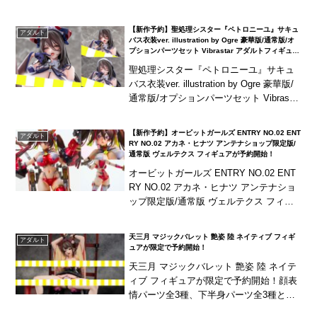
属！
【新作予約】聖処理シスター『ペトロニーユ』サキュ
アダルト
バス衣装ver. illustration by Ogre 豪華版/通常版/オ
プションパーツセット Vibrastar アダルトフィギュア
が予約開始！
聖処理シスター『ペトロニーユ』サキュ
バス衣装ver. illustration by Ogre 豪華版/
通常版/オプションパーツセット Vibrastar
フィギュアが予約開始！豪華版は2体がセ
ットに...
【新作予約】オービットガールズ ENTRY NO.02 ENT
アダルト
RY NO.02 アカネ・ヒナツ アンテナショップ限定版/
通常版 ヴェルテクス フィギュアが予約開始！
オービットガールズ ENTRY NO.02 ENT
RY NO.02 アカネ・ヒナツ アンテナショ
ップ限定版/通常版 ヴェルテクス フィギ
ュアが予約開始！アンテナショップ限定
版には困り顔＆ナチュラル胸パ...
天三月 マジックバレット 艶姿 陸 ネイティブ フィギ
アダルト
ュアが限定で予約開始！
天三月 マジックバレット 艶姿 陸 ネイテ
ィブ フィギュアが限定で予約開始！顔表
情パーツ全3種、下半身パーツ全3種と差
分パーツが充実！