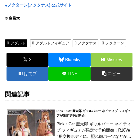
●ノクターン(ノクタナス) 公式サイト
© 麻呂太
アダルト
アダルトフィギュア
ノクタナス
ノクターン
X
Bluesky
Misskey
はてブ
LINE
コピー
関連記事
Pink・Cat 魔太郎 ギャルバニー ネイティブ フィギュ
アダルト
アが限定で予約開始！
Pink・Cat 魔太郎 ギャルバニー ネイティ
ブ フィギュアが限定で予約開始！R18Ve
r.用交換ボディに、照れ顔パーツなどが付