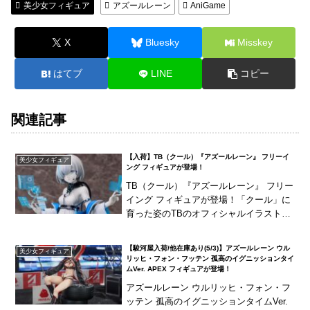
美少女フィギュア
アズールレーン
AniGame
X
Bluesky
Misskey
はてブ
LINE
コピー
関連記事
【入荷】TB（クール）『アズールレーン』 フリーイ
美少女フィギュア
ング フィギュアが登場！
TB（クール）『アズールレーン』 フリー
イング フィギュアが登場！「クール」に
育った姿のTBのオフィシャルイラストを
忠実に再現！
【駿河屋入荷/他在庫あり(5/3)】アズールレーン ウル
美少女フィギュア
リッヒ・フォン・フッテン 孤高のイグニッションタイ
ムVer. APEX フィギュアが登場！
アズールレーン ウルリッヒ・フォン・フ
ッテン 孤高のイグニッションタイムVer.