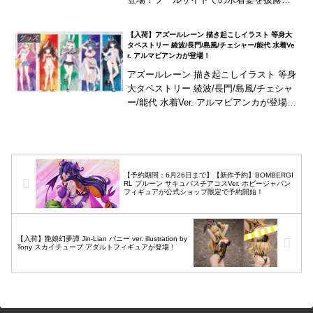
るイラスト「黄金鹿の無聊タイム」をモ
チーフに立体化！
【入荷】アズールレーン 描き起こしイラスト 等身大
グッズ
タペストリー 綾波/長門/島風/チェシャー/能代 水着Ve
r. アルマビアンカが登場！
アズールレーン 描き起こしイラスト 等身
大タペストリー 綾波/長門/島風/チェシャ
ー/能代 水着Ver. アルマビアンカが登場！
『アズールレーン』より、等身大タペス
トリーの登場です。お部屋などに飾っ
て...
【予約期間：6月26日まで】【新作予約】BOMBERGI
RL プルーン サキュバスチアコスVer. ホビージャパン
フィギュアが公式ショップ限定で予約開始！
【入荷】艶娘幻夢譚 Jin-Lian バニー ver. illustration by
Tony スカイチューブ アダルトフィギュアが登場！