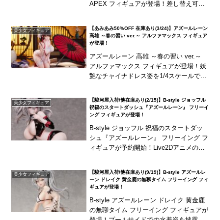
APEX フィギュアが登場！差し替え可能
な表情パーツ「いたずら顔」も付属！海
外商品は、発売が長期延期されたり、発
【あみあみ50%OFF 在庫あり(3/24)】アズールレーン
美少女フィギュア
売中止...
高雄 ～春の習い ver.～ アルファマックス フィギュア
が登場！
アズールレーン 高雄 ～春の習い ver.～
アルファマックス フィギュアが登場！妖
艶なチャイナドレス姿を1/4スケールで細
部まで再現！
【駿河屋入荷/他在庫あり(2/15)】B-style ジョッフル
美少女フィギュア
祝福のスタートダッシュ『アズールレーン』 フリーイ
ング フィギュアが登場！
B-style ジョッフル 祝福のスタートダッ
シュ『アズールレーン』 フリーイング フ
ィギュアが予約開始！Live2Dアニメのジ
ョッフルを迫力満点に立体化！
【駿河屋入荷/他在庫あり(9/19)】B-style アズールレ
美少女フィギュア
ーン ドレイク 黄金鹿の無聊タイム フリーイング フィ
ギュアが登場！
B-style アズールレーン ドレイク 黄金鹿
の無聊タイム フリーイング フィギュアが
登場！プールサイドでの水着姿を披露す