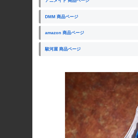
アニメイト 商品ページ
DMM 商品ページ
amazon 商品ページ
駿河屋 商品ページ