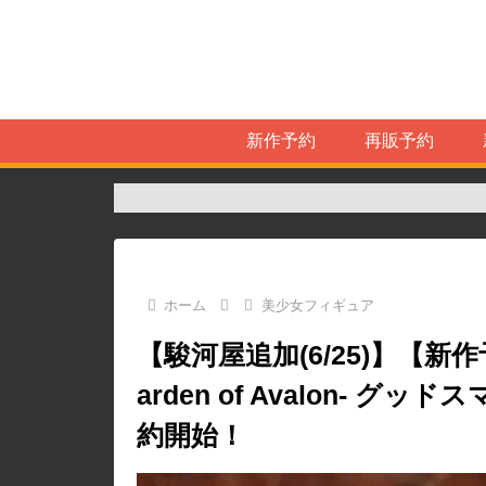
新作予約
再販予約
ホーム
美少女フィギュア
【駿河屋追加(6/25)】【新作予約】
arden of Avalon- 
約開始！