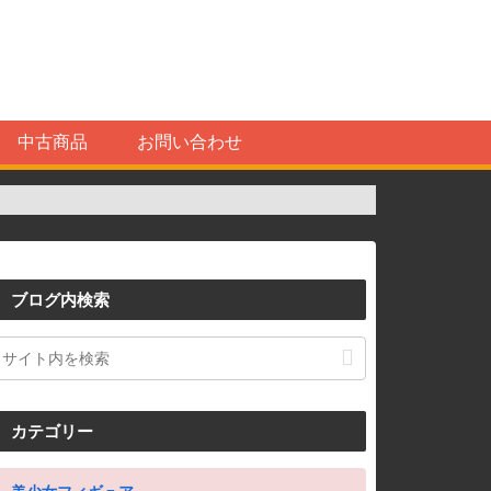
中古商品
お問い合わせ
ブログ内検索
カテゴリー