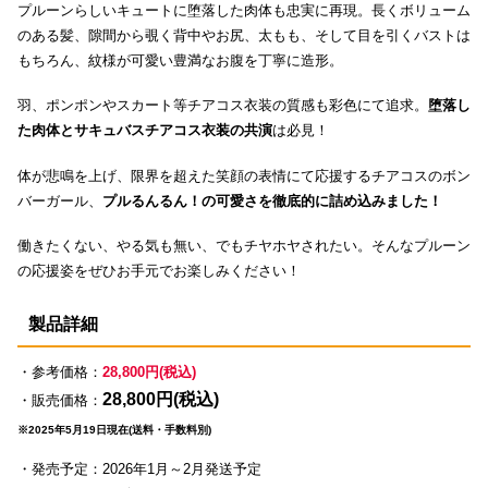
プルーンらしいキュートに堕落した肉体も忠実に再現。長くボリューム
のある髪、隙間から覗く背中やお尻、太もも、そして目を引くバストは
もちろん、紋様が可愛い豊満なお腹を丁寧に造形。
羽、ポンポンやスカート等チアコス衣装の質感も彩色にて追求。
堕落し
た肉体とサキュバスチアコス衣装の共演
は必見！
体が悲鳴を上げ、限界を超えた笑顔の表情にて応援するチアコスのボン
バーガール、
プルるんるん！の可愛さを徹底的に詰め込みました！
働きたくない、やる気も無い、でもチヤホヤされたい。そんなプルーン
の応援姿をぜひお手元でお楽しみください！
製品詳細
・参考価格：
28,800円(税込)
28,800円(税込)
・販売価格：
※2025年5月19日現在(送料・手数料別)
・発売予定：2026年1月～2月発送予定