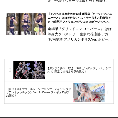
定で登場！ヴェールは取り外し可能！イ
タズラな表情もお楽しみいただけます！
※グッスマ公式ショップ、あみあみ、am
【あみあみ 在庫復活(8/13)】劇場版『グリッドマン ユ
グッズ
azo...
ニバース』 ほぼ等身大タペストリー 宝多六花/新条ア
カネ/南夢芽 アメリカンポリスVer. ホビージャパンが
あみあみ限定で登場！
劇場版『グリッドマン ユニバース』 ほぼ
等身大タペストリー 宝多六花/新条アカ
ネ/南夢芽 アメリカンポリスVer. ホビージ
ャパンがあみあみ限定で登場！ほぼ等身
大サイズのビッグスケール！
【ガンプラ新作：2次】「HG ガンダムジリウス」がプ
レバン限定で11時より予約開始！
【新作予約】アズールレーン プリンツ・オイゲン ブリ
リアントタッチダウン Ver. AniGame フィギュアが予
約開始！