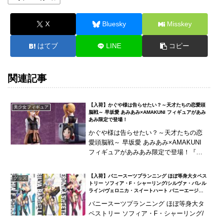
X
Bluesky
Misskey
はてブ
LINE
コピー
関連記事
【入荷】かぐや様は告らせたい？～天才たちの恋愛頭
美少女フィギュア
脳戦～ 早坂愛 あみあみ×AMAKUNI フィギュアがあみ
あみ限定で登場！
かぐや様は告らせたい？～天才たちの恋
愛頭脳戦～ 早坂愛 あみあみ×AMAKUNI
フィギュアがあみあみ限定で登場！『か
ぐや様は告らせたい？～天才たちの恋愛
頭脳戦～』より「早坂愛」がスケールフ
【入荷】バニースーツプランニング ほぼ等身大タペス
グッズ
ィギュア化...
トリー ソフィア・F・シャーリング/シルヴァ・バレル
ライン/ヴェロニカ・スイートハート バニーエージェ
ントVer. ホビージャパンがあみあみ限定で登場！
バニースーツプランニング ほぼ等身大タ
ペストリー ソフィア・F・シャーリング/