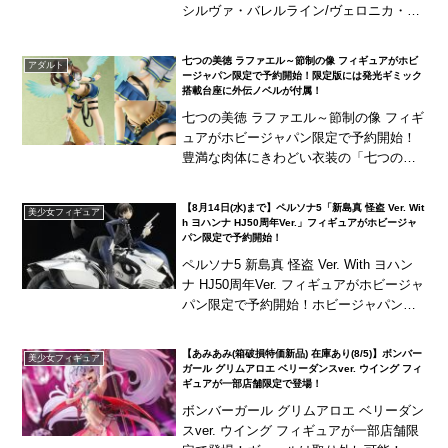
シルヴァ・バレルライン/ヴェロニカ・ス
イートハート バニーエージェントVer. ホ
ビージャパンがあみあみ限定で登場！
七つの美徳 ラファエル～節制の像 フィギュアがホビ
アダルト
ージャパン限定で予約開始！限定版には発光ギミック
搭載台座に外伝ノベルが付属！
七つの美徳 ラファエル～節制の像 フィギ
ュアがホビージャパン限定で予約開始！
豊満な肉体にきわどい衣装の「七つの美
徳 ラファエル」が"AMAKUNI"により立体
化！キャストオフ可能で、限定版には発
【8月14日(水)まで】ペルソナ5「新島真 怪盗 Ver. Wit
美少女フィギュア
光ギミ...
h ヨハンナ HJ50周年Ver.」フィギュアがホビージャ
パン限定で予約開始！
ペルソナ5 新島真 怪盗 Ver. With ヨハン
ナ HJ50周年Ver. フィギュアがホビージャ
パン限定で予約開始！ホビージャパン限
定で発売された『新島真 怪盗 Ver. With
ヨハンナ』が、...
【あみあみ(箱破損特価新品) 在庫あり(8/5)】ボンバー
美少女フィギュア
ガール グリムアロエ ベリーダンスver. ウイング フィ
ギュアが一部店舗限定で登場！
ボンバーガール グリムアロエ ベリーダン
スver. ウイング フィギュアが一部店舗限