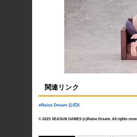
関連リンク
●Raise Dream 公式X
© 2025 SEASUN GAMES (c)Raise Dream. All rights rese