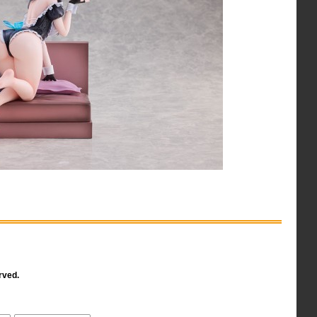
rved.