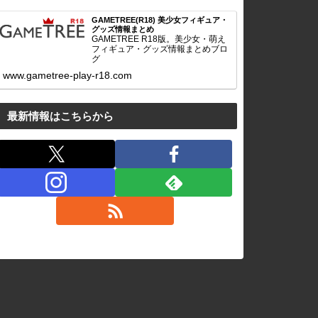
GAMETREE(R18) 美少女フィギュア・
グッズ情報まとめ
GAMETREE R18版。美少女・萌え
フィギュア・グッズ情報まとめブロ
グ
www.gametree-play-r18.com
最新情報はこちらから