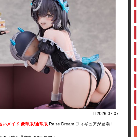
2026.07.07
習いメイド 豪華版/通常版
Raise Dream フィギュアが登場！