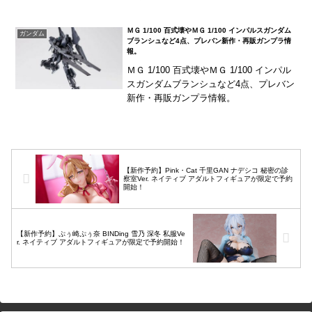
始！GASHA PORTRAITS『シン・エヴァ
ンゲリ...
ＭＧ 1/100 百式壊やＭＧ 1/100 インパルスガンダム
ガンダム
ブランシュなど4点、プレバン新作・再販ガンプラ情
報。
ＭＧ 1/100 百式壊やＭＧ 1/100 インパル
スガンダムブランシュなど4点、プレバン
新作・再販ガンプラ情報。
【新作予約】Pink・Cat 千里GAN ナデシコ 秘密の診
察室Ver. ネイティブ アダルトフィギュアが限定で予約
開始！
【新作予約】ぷぅ崎ぷぅ奈 BINDing 雪乃 深冬 私服Ve
r. ネイティブ アダルトフィギュアが限定で予約開始！