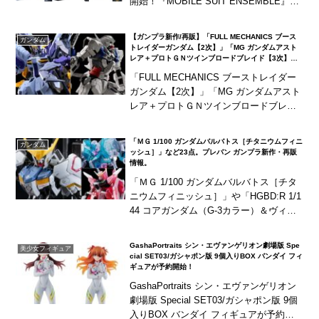
開始！『MOBILE SUIT ENSEMBLE』
に、「EX18 ガンダムDX＆Gファルコン
マーキ...
【ガンプラ新作/再販】「FULL MECHANICS ブース
ガンダム
トレイダーガンダム【2次】」「MG ガンダムアスト
レア＋プロトＧＮツインブロードブレイド【3次】」
がプレバン限定で予約開始！
「FULL MECHANICS ブーストレイダー
ガンダム【2次】」「MG ガンダムアスト
レア＋プロトＧＮツインブロードブレイ
ド【3次】」がプレバン限定で予約開始！
「ＭＧ 1/100 ガンダムバルバトス［チタニウムフィニ
ガンダム
ッシュ］」など23点。プレバン ガンプラ新作・再販
情報。
「ＭＧ 1/100 ガンダムバルバトス［チタ
ニウムフィニッシュ］」や「HGBD:R 1/1
44 コアガンダム（G-3カラー）＆ヴィー
トルーユニット［ダイブイントゥディメ
ンションクリア］」など23点。プ...
GashaPortraits シン・エヴァンゲリオン劇場版 Spe
美少女フィギュア
cial SET03/ガシャポン版 9個入りBOX バンダイ フィ
ギュアが予約開始！
GashaPortraits シン・エヴァンゲリオン
劇場版 Special SET03/ガシャポン版 9個
入りBOX バンダイ フィギュアが予約開