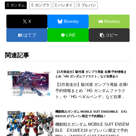
ガンダム
ガンプラ
バンダイ
プレバン
X
Bluesky
Misskey
はてブ
LINE
コピー
関連記事
【3月発送分】駿河屋 ガンプラ再販 在庫/予約情報ま
ガンダム
とめ「HG ガンダムファラクト」など在庫あり
【3月発送分】駿河屋 ガンプラ再販 在庫/
予約情報まとめ「HG ガンダムファラク
ト」や「HG ベギルペンデ」など在庫あ
り。「HG ティックバラン」や「HG ザウ
ォート」などは予約(3月発送)受付中。
機動戦士ガンダム MOBILE SUIT ENSEMBLE EX1
ガンダム
8/EX19 がプレバン限定で予約開始！
機動戦士ガンダム MOBILE SUIT ENSEM
BLE EX18/EX19 がプレバン限定で予約