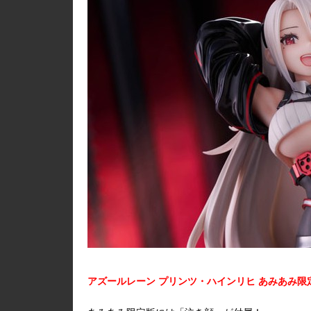
アズールレーン プリンツ・ハインリヒ あみあみ限