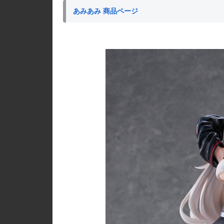
あみあみ 商品ページ