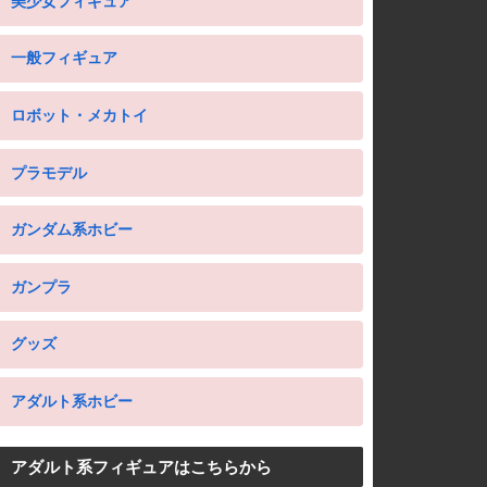
美少女フィギュア
一般フィギュア
ロボット・メカトイ
プラモデル
ガンダム系ホビー
ガンプラ
グッズ
アダルト系ホビー
アダルト系フィギュアはこちらから