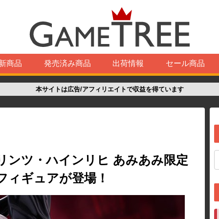
新商品
発売済み商品
出荷情報
セール商品
本サイトは広告/アフィリエイトで収益を得ています
リンツ・ハインリヒ あみあみ限定
D+ フィギュアが登場！