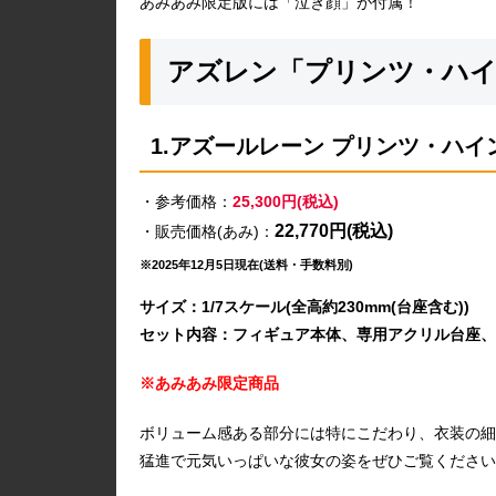
あみあみ限定版には「泣き顔」が付属！
アズレン「プリンツ・ハイ
1.アズールレーン プリンツ・ハイ
・参考価格：
25,300円(税込)
22,770円(税込)
・販売価格(あみ)：
※2025年12月5日現在(送料・手数料別)
サイズ：1/7スケール(全高約230mm(台座含む))
セット内容：フィギュア本体、専用アクリル台座、
※あみあみ限定商品
ボリューム感ある部分には特にこだわり、衣装の細
猛進で元気いっぱいな彼女の姿をぜひご覧ください