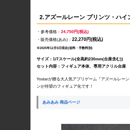
2.アズールレーン プリンツ・ハイ
・参考価格：
24,750円(税込)
22,270円(税込)
・販売価格(あみ)：
※2025年12月5日現在(送料・手数料別)
サイズ：1/7スケール(全高約230mm(台座含む))
セット内容：フィギュア本体、専用アクリル台座
Yostarが贈る大人気アプリゲーム『アズールレー
ンが待望のフィギュア化です！
あみあみ 商品ページ