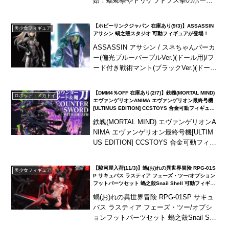
始！蟷螂拳やトリケラトプス拳のポージ
ングが可能に！背中には鬼の貌！海外商
品は、発売が長期延期されたり、発売中
【ホビーリンクジャパン 在庫あり(9/3)】ASSASSIN
美少女フィギュア
止となる可能...
アサシン 蝸之殼スタジオ 可動フィギュアが登場！
ASSASSIN アサシン / スネちゃんパーカ
ー(偏光ブルーパープルVer.)(ドール用)/フ
ード付き戦術マント(ブラックVer.)(ドール
用) 蝸之殼スタジオ 可動フィギュアが登
場！蝸之殼スタジオ...
【DMM4％OFF 在庫あり(2/7)】鉄魄(MORTAL MIND)
ロボット・メカトイ
エヴァンゲリオンANIMA エヴァンゲリオン最終号機
[ULTIMUS EDITION] CCSTOYS 合金可動フィギュア
が登場！
鉄魄(MORTAL MIND) エヴァンゲリオンA
NIMA エヴァンゲリオン最終号機[ULTIM
US EDITION] CCSTOYS 合金可動フィギ
ュアが予約開始！新規塗装仕様で立体
化！新規装備「カウンターソード」も付
【駿河屋入荷(11/3)】蝸(お)れの異世界冒険 RPG-01S
美少女フィギュア
属！
P サキュバス ラスティア フェーズ・ツー/オプション
フットパーツセット 蝸之殼Snail Shell 可動フィギュ
アが登場！
蝸(お)れの異世界冒険 RPG-01SP サキュ
バス ラスティア フェーズ・ツー/オプシ
ョンフットパーツセット 蝸之殼Snail She
ll 可動フィギュアが登場！本体の服装は