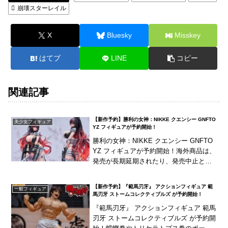
崩壊スターレイル
X
Bluesky
Misskey
はてブ
LINE
コピー
関連記事
【新作予約】勝利の女神：NIKKE クエンシー GNFTO
美少女フィギュア
YZ フィギュアが予約開始！
勝利の女神：NIKKE クエンシー GNFTO
YZ フィギュアが予約開始！海外商品は、
発売が長期延期されたり、発売中止とな
る可能性が国内商品と比べて高い傾向に
あり、輸入流通ルートの違いから他店と
【新作予約】『範馬刃牙』 アクションフィギュア 範
一般フィギュア
の入荷...
馬刃牙 ストームコレクティブルズ が予約開始！
『範馬刃牙』 アクションフィギュア 範馬
刃牙 ストームコレクティブルズ が予約開