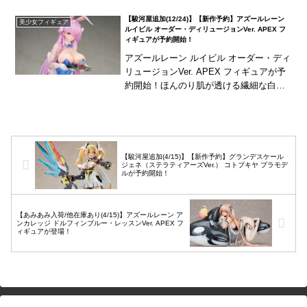
レッド、ブラックのグラデ...
【駿河屋追加(12/24)】【新作予約】アズールレーン
美少女フィギュア
ルイビル オーダー・ディリュージョンVer. APEX フ
ィギュアが予約開始！
アズールレーン ルイビル オーダー・ディ
リュージョンVer. APEX フィギュアが予
約開始！ほんのり肌が透ける繊細な白ス
トッキングは塗装で再現！
【駿河屋追加(4/15)】【新作予約】グランデスケール
ジェネ（ステラティアーズVer.） コトブキヤ プラモデ
ルが予約開始！
【あみあみ入荷/他在庫あり(4/15)】アズールレーン ア
ンカレッジ ドルフィンブルー・レッスンVer. APEX フ
ィギュアが登場！