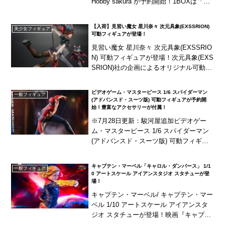
Hobby sakura が予約開始！1BOXは「紅
蓮」、「レッドフード：ナンセンスレッ
ド」、「ドロシー：...
【入荷】見習い魔女 星川奈々 次元具象(EXSSRION)
美少女フィギュア
可動フィギュアが登場！
見習い魔女 星川奈々 次元具象(EXSSRIO
N) 可動フィギュアが登場！次元具象(EXS
SRION)社の企画によるオリジナル可動フ
ィギュア「見習い魔女 星川奈々」が商品
化！交換用の顔パーツがなんと1...
ビデオゲーム・マスターピース 1/6 スパイダーマン
一般フィギュア
(アドバンスド・スーツ版) 可動フィギュアが予約開
始！豊富なアクセサリーが付属！
※7月28日更新：駿河屋追加ビデオゲー
ム・マスターピース 1/6 スパイダーマン
(アドバンスド・スーツ版) 可動フィギュ
アが予約開始！PS4用ゲーム『Marvel’s S
pider-Man』より、アド...
キャプテン・マーベル「キャロル・ダンバース」 1/1
一般フィギュア
0 アートスケール アイアンスタジオ スタチューが登
場！
キャプテン・マーベル/ キャプテン・マー
ベル 1/10 アートスケール アイアンスタ
ジオ スタチューが登場！映画『キャプテ
ン・マーベル』より、「キャプテン・マ