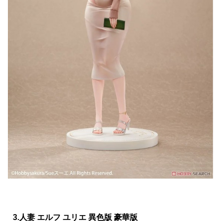
3.人妻 エルフ ユリエ 異色版 豪華版