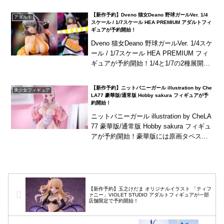
ーベル」を全高約21cmのポリストーン製
【新作予約】Dveno 猫女Deano 野球ガールVer. 1/4
アダルト
ス...
スケール / 1/7スケール HEA PREMIUM アダルトフィ
ギュアが予約開始！
Dveno 猫女Deano 野球ガールVer. 1/4スケ
ール / 1/7スケール HEA PREMIUM フィ
ギュアが予約開始！1/4と1/7の2種展開！
海外商品は、発売が長期延期されたり、
発売中止...
【新作予約】ニットバニーガール illustration by Che
美少女フィギュア
LA77 豪華版/通常版 Hobby sakura フィギュアが予
約開始！
ニットバニーガール illustration by CheLA
77 豪華版/通常版 Hobby sakura フィギュ
アが予約開始！豪華版には原画タペスト
リーが付属！
【新作予約】玉之けだま オリジナルイラスト 「ティフ
ァニー」VIOLET STUDIO アダルトフィギュアが一部
店舗限定で予約開始！