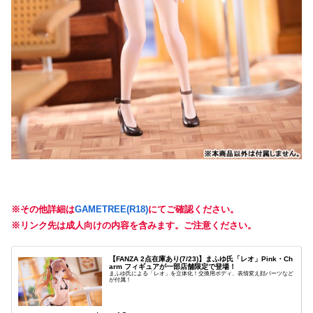
※その他詳細は
GAMETREE(R18)
にてご確認ください。
※リンク先は成人向けの内容を含みます。ご注意ください。
【FANZA 2点在庫あり(7/23)】まふゆ氏「レオ」Pink・Ch
arm フィギュアが一部店舗限定で登場！
まふゆ氏による「レオ」を立体化！交換用ボディ、表情変え顔パーツなど
が付属！