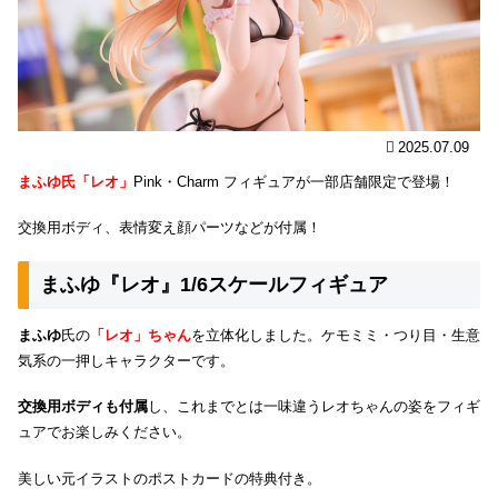
2025.07.09
まふゆ氏「レオ」
Pink・Charm フィギュアが一部店舗限定で登場！
交換用ボディ、表情変え顔パーツなどが付属！
まふゆ『レオ』1/6スケールフィギュア
まふゆ
氏の
「レオ」ちゃん
を立体化しました。ケモミミ・つり目・生意
気系の一押しキャラクターです。
交換用ボディも付属
し、これまでとは一味違うレオちゃんの姿をフィギ
ュアでお楽しみください。
美しい元イラストのポストカードの特典付き。