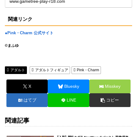
www.gametree-play-r18.com
関連リンク
●Pink・Charm 公式サイト
©まふゆ
アダルト
アダルトフィギュア
Pink・Charm
X
Bluesky
Misskey
はてブ
LINE
コピー
関連記事