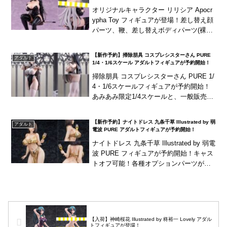
オリジナルキャラクター リリシア Apocr
ypha Toy フィギュアが登場！差し替え顔
パーツ、鞭、差し替えボディパーツ(裸仕
様)が付属！海外商品は、発売が長期延期
されたり、発売中止となる可能性が国...
【新作予約】掃除朋具 コスプレシスターさん PURE
アダルト
1/4・1/6スケール アダルトフィギュアが予約開始！
掃除朋具 コスプレシスターさん PURE 1/
4・1/6スケールフィギュアが予約開始！
あみあみ限定1/4スケールと、一般販売の
1/6スケールの2種展開！海外商品は、発
売が長期延期されたり、発売中止とな...
【新作予約】ナイトドレス 九条千草 Illustrated by 弱
アダルト
電波 PURE アダルトフィギュアが予約開始！
ナイトドレス 九条千草 Illustrated by 弱電
波 PURE フィギュアが予約開始！キャス
トオフ可能！各種オプションパーツが付
属！
【入荷】神崎桜花 Illustrated by 柊裕一 Lovely アダル
トフィギュアが登場！