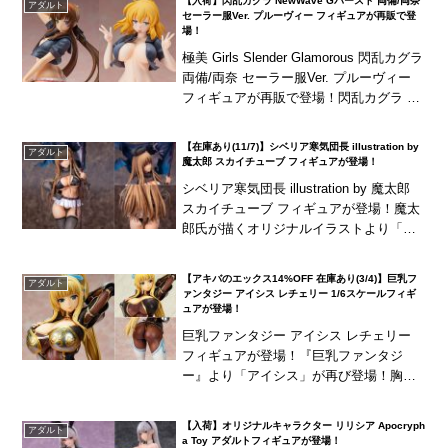
【入荷】閃乱カグラ NewWave Gバースト 両備/両奈
アダルト
セーラー服Ver. プルーヴィー フィギュアが再販で登
場！
極美 Girls Slender Glamorous 閃乱カグラ
両備/両奈 セーラー服Ver. プルーヴィー
フィギュアが再販で登場！閃乱カグラ Ne
wWave Gバーストより、セーラー服をは
だけた...
【在庫あり(11/7)】シベリア寒気団長 illustration by
アダルト
魔太郎 スカイチューブ フィギュアが登場！
シベリア寒気団長 illustration by 魔太郎
スカイチューブ フィギュアが登場！魔太
郎氏が描くオリジナルイラストより「シ
ベリア寒気団長」が立体化！原画の魅力
のままにボリューミーなプロポーシ...
【アキバのエックス14%OFF 在庫あり(3/4)】巨乳フ
アダルト
ァンタジー アイシス レチェリー 1/6スケールフィギ
ュアが登場！
巨乳ファンタジー アイシス レチェリー
フィギュアが登場！『巨乳ファンタジ
ー』より「アイシス」が再び登場！胸部
パーツは鎧・衣服と二段階での着脱が可
能！
【入荷】オリジナルキャラクター リリシア Apocryph
アダルト
a Toy アダルトフィギュアが登場！