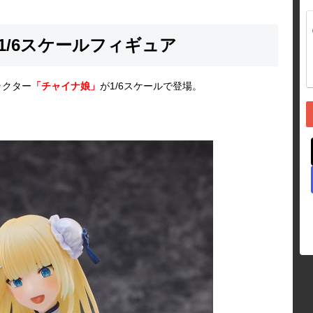
娘』1/6スケールフィギュア
ラクター
「チャイナ娘」
が1/6スケールで登場。