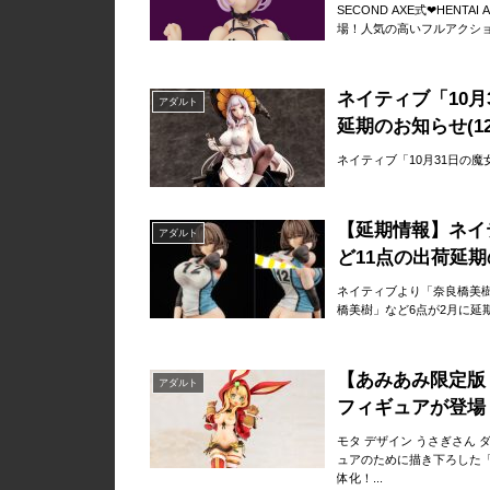
SECOND AXE式❤HENT
場！人気の高いフルアクショ
ネイティブ「10月
アダルト
延期のお知らせ(12/
ネイティブ「10月31日の
【延期情報】ネイテ
アダルト
ど11点の出荷延
ネイティブより「奈良橋美樹
橋美樹」など6点が2月に延期
【あみあみ限定版 
アダルト
フィギュアが登場
モタ デザイン うさぎさん
ュアのために描き下ろした
体化！...