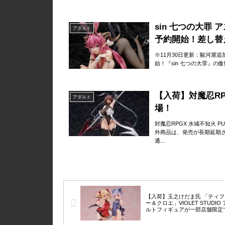
sin 七つの大罪 
アダルト
予約開始！差し替
※11月30日更新：駿河屋追加
始！『sin 七つの大罪』の
【入荷】対魔忍RP
アダルト
場！
対魔忍RPGX 水城不知火
外商品は、発売が長期延期
通...
【入荷】玉之けだま氏 「ティフ
ー＆クロエ」VIOLET STUDIO
ルトフィギュアが一部店舗限定
場！