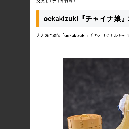
交換用ボディが付属！
oekakizuki『チャイナ
大人気の絵師
「oekakizuki」
氏のオリジナルキャ