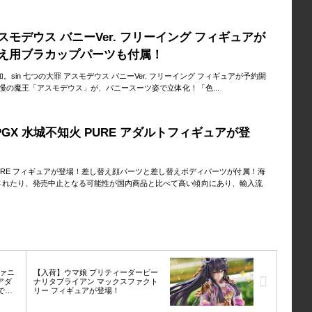
アスモデウス バニーVer. フリーイング フィギュアが
え用ブラカップパーツも付属！
。sin 七つの大罪 アスモデウス バニーVer. フリーイング フィギュアが予約開
傲慢の魔王「アスモデウス」が、バニースーツ姿で立体化！「色...
GX 水城不知火 PURE アダルトフィギュアが登
 PURE フィギュアが登場！差し替え顔パーツと差し替えボディパーツが付属！海
されたり、発売中止となる可能性が国内商品と比べて高い傾向にあり、輸入流
ァニ
【入荷】ウマ娘 プリティーダービー
 アダ
ナリタブライアン マックスファクト
で登
リー フィギュアが登場！