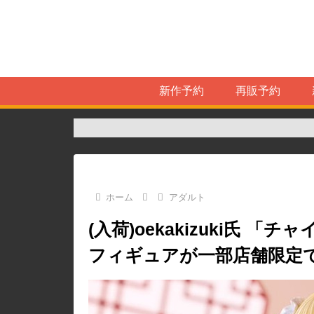
新作予約
再販予約
ホーム
アダルト
(入荷)oekakizuki氏 「チ
フィギュアが一部店舗限定