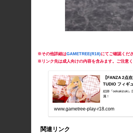
※その他詳細は
GAMETREE(R18)
にてご確認くだ
※リンク先は成人向けの内容を含みます。ご注意く
【FANZA 2点在
TUDIO フィ
絵師『oekakiz
属！
www.gametree-play-r18.com
関連リンク