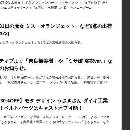
AI ACTION 水無瀬 しずゑ オプションパーツ ネイティブ フィギュアが限定で登
ンエロティック♥フィギュアの「水無瀬しずゑ」をバニーガー...
31日の魔女 ミス・オランジェット」など6点の出荷
22)
魔女 ミス・オランジェット」など6点の出荷延期のお知らせ。
ィブより「奈良橋美樹」や「ミサ姉 浴衣ver.」な
期のお知らせ。
」や「ミサ姉 浴衣ver.」など11点の出荷延期のお知らせ。「夢現」や「奈良
。「風紀委員さん」と「黒バニー メラ」が3月に延期。「騎乗院オナ吉 バ...
30%OFF】モタ デザイン うさぎさん ダイキ工業
！ベルトパーツはキャストオフ可能！
 ダイキ工業 フィギュアが登場！人気イラストレーター・モタ氏による、フィギ
「うさぎさん」を商品化！可愛らしくも独特なデザインの「うさぎさん」を立