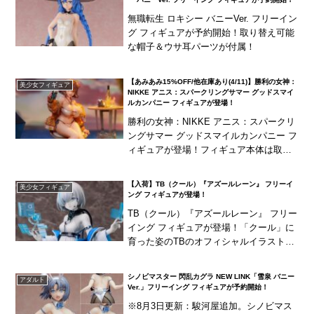
無職転生 ロキシー バニーVer. フリーイン
グ フィギュアが予約開始！取り替え可能
な帽子＆ウサ耳パーツが付属！
【あみあみ15%OFF/他在庫あり(4/11)】勝利の女神：
美少女フィギュア
NIKKE アニス：スパークリングサマー グッドスマイ
ルカンパニー フィギュアが登場！
勝利の女神：NIKKE アニス：スパークリ
ングサマー グッドスマイルカンパニー フ
ィギュアが登場！フィギュア本体は取り
外し可能！様々なシチュエーションでの
展示を楽しむことができます！
【入荷】TB（クール）『アズールレーン』 フリーイ
美少女フィギュア
ング フィギュアが登場！
TB（クール）『アズールレーン』 フリー
イング フィギュアが登場！「クール」に
育った姿のTBのオフィシャルイラストを
忠実に再現！
シノビマスター 閃乱カグラ NEW LINK「雪泉 バニー
アダルト
Ver.」フリーイング フィギュアが予約開始！
※8月3日更新：駿河屋追加。シノビマス