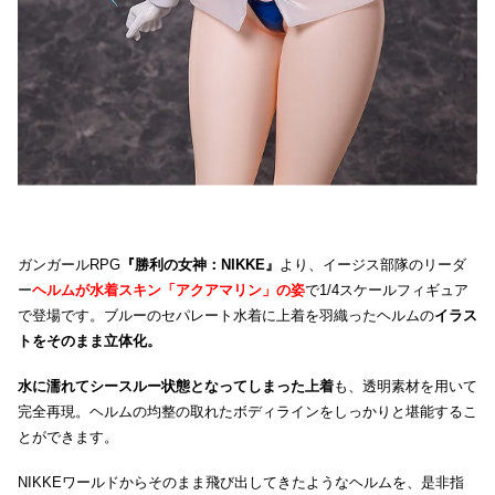
ガンガールRPG
『勝利の女神：NIKKE』
より、イージス部隊のリーダ
ー
ヘルムが水着スキン「アクアマリン」の姿
で1/4スケールフィギュア
で登場です。ブルーのセパレート水着に上着を羽織ったヘルムの
イラス
トをそのまま立体化。
水に濡れてシースルー状態となってしまった上着
も、透明素材を用いて
完全再現。ヘルムの均整の取れたボディラインをしっかりと堪能するこ
とができます。
NIKKEワールドからそのまま飛び出してきたようなヘルムを、是非指