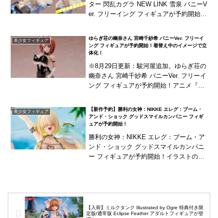
ター 閃乱カグラ NEW LINK 雪泉 バニーV
er. フリーイング フィギュアが予約開始！
ゲーム『シノビマスター 閃乱カグラ NE
W LINK』』より、「雪泉...
ゆらぎ荘の幽奈さん 宮崎千紗希 バニーVer. フリーイ
美少女フィギュア
ング フィギュアが予約開始！着替え中のイメージで立
体化！
※8月29日更新：駿河屋追加。ゆらぎ荘の
幽奈さん 宮崎千紗希 バニーVer. フリーイ
ング フィギュアが予約開始！アニメ『ゆ
らぎ荘の幽奈さん』より、「宮崎千紗
希」が大ボリュームのバニー姿で立体
【新作予約】勝利の女神：NIKKE エレグ：ブーム・
美少女フィギュア
化！こち...
アンド・ショック グッドスマイルカンパニー フィギ
ュアが予約開始！
勝利の女神：NIKKE エレグ：ブーム・ア
ンド・ショック グッドスマイルカンパニ
ー フィギュアが予約開始！イラストの背
景に描かれた細部も再現！
【入荷】ミルクタンク Illustrated by Ogre 特典付き限
定版/通常版 Eclipse Feather アダルトフィギュアが登