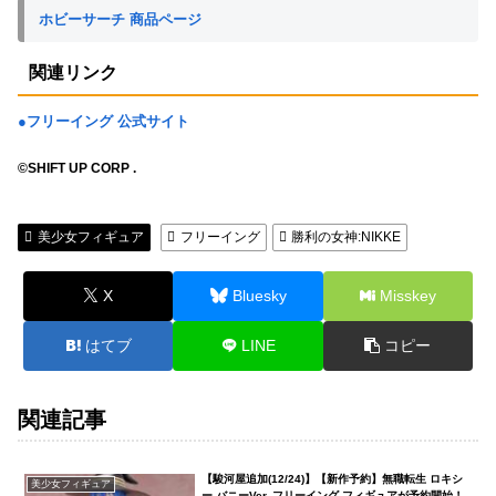
ホビーサーチ 商品ページ
関連リンク
●フリーイング 公式サイト
©SHIFT UP CORP .
美少女フィギュア
フリーイング
勝利の女神:NIKKE
X
Bluesky
Misskey
はてブ
LINE
コピー
関連記事
【駿河屋追加(12/24)】【新作予約】無職転生 ロキシ
美少女フィギュア
ー バニーVer. フリーイング フィギュアが予約開始！