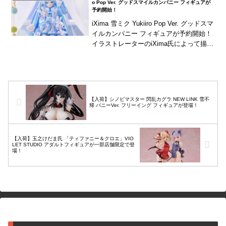
o Pop Ver. グッドスマイルカンパニー フィギュアが
予約開始！
iXima 雪ミク Yukiiro Pop Ver. グッドスマ
イルカンパニー フィギュアが予約開始！
イラストレーターのiXima氏によって描か
れた記念ビジュアル！
【入荷】シノビマスター 閃乱カグラ NEW LINK 雪不
帰 バニーVer. フリーイング フィギュアが登場！
【入荷】玉之けだま氏 「ティファニー＆クロエ」VIO
LET STUDIO アダルトフィギュアが一部店舗限定で登
場！