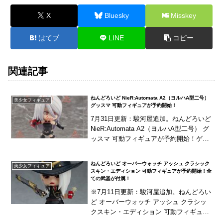
X
Bluesky
Misskey
はてブ
LINE
コピー
関連記事
ねんどろいど NieR:Automata A2（ヨルハA型二号）
美少女フィギュア
グッスマ 可動フィギュアが予約開始！
7月31日更新：駿河屋追加。ねんどろいど
NieR:Automata A2（ヨルハA型二号） グ
ッスマ 可動フィギュアが予約開始！ゲー
ム『NieR:Automata』より「A2（ヨルハA
型二号）」がね...
ねんどろいど オーバーウォッチ アッシュ クラシック
美少女フィギュア
スキン・エディション 可動フィギュアが予約開始！全
ての武器が付属！
※7月11日更新：駿河屋追加。ねんどろい
ど オーバーウォッチ アッシュ クラシッ
クスキン・エディション 可動フィギュア
が予約開始！ねんどろいど・オーバーウ