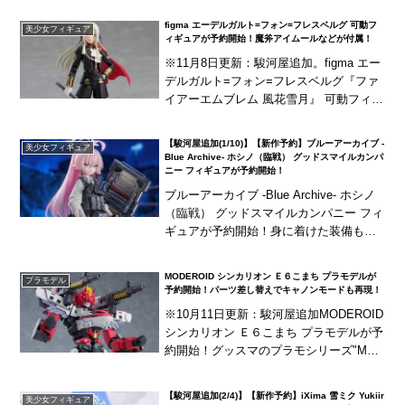
ォッチ・シリーズ第14弾！「アッシュ」
figma エーデルガルト=フォン=フレスベルグ 可動フ
美少女フィギュア
がライン...
ィギュアが予約開始！魔斧アイムールなどが付属！
※11月8日更新：駿河屋追加。figma エー
デルガルト=フォン=フレスベルグ『ファ
イアーエムブレム 風花雪月』 可動フィギ
ュアが予約開始！『ファイアーエムブレ
ム 風花雪月』より「エーデルガルト=フ
【駿河屋追加(1/10)】【新作予約】ブルーアーカイブ -
美少女フィギュア
ォ...
Blue Archive- ホシノ（臨戦） グッドスマイルカンパ
ニー フィギュアが予約開始！
ブルーアーカイブ -Blue Archive- ホシノ
（臨戦） グッドスマイルカンパニー フィ
ギュアが予約開始！身に着けた装備も精
巧な造形と塗装によって、歴戦の風格を
見事に再現！
MODEROID シンカリオン Ｅ６こまち プラモデルが
プラモデル
予約開始！パーツ差し替えでキャノンモードも再現！
※10月11日更新：駿河屋追加MODEROID
シンカリオン Ｅ６こまち プラモデルが予
約開始！グッスマのプラモシリーズ"MOD
EROID"最新作は、新幹線変形ロボ シン
カリオン』より「シンカリオン ...
【駿河屋追加(2/4)】【新作予約】iXima 雪ミク Yukiir
美少女フィギュア