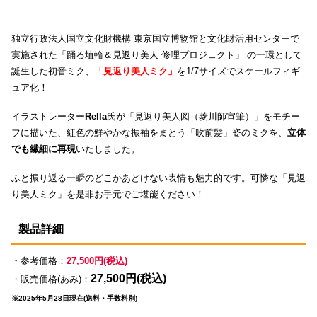
独立行政法人国立文化財機構 東京国立博物館と文化財活用センターで
実施された「踊る埴輪＆見返り美人 修理プロジェクト」 の一環として
誕生した初音ミク、
「見返り美人ミク」
を1/7サイズでスケールフィギ
ュア化！
イラストレーター
Rella
氏が「見返り美人図（菱川師宣筆）」をモチー
フに描いた、紅色の鮮やかな振袖をまとう「吹前髪」姿のミクを、
立体
でも繊細に再現
いたしました。
ふと振り返る一瞬のどこかあどけない表情も魅力的です。可憐な「見返
り美人ミク」を是非お手元でご堪能ください！
製品詳細
・参考価格：
27,500円(税込)
27,500円(税込)
・販売価格(あみ)：
※2025年5月28日現在(送料・手数料別)