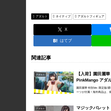
アダルト
ネイティブ
アダルトフィギュア
X
はてブ
関連記事
【入荷】園田麗華 特別Ve
アダルト
PinkMango 
園田麗華 特別Ver. 限定版/通常版
ーツが付属！海外商品は、発
マジックバレット 
アダルト