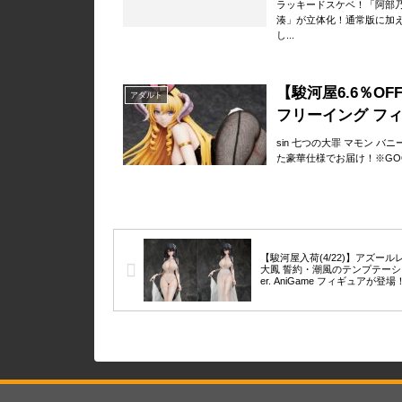
ラッキードスケベ！「阿部乃
湊」が立体化！通常版に加
し...
【駿河屋6.6％OFF
アダルト
フリーイング フ
sin 七つの大罪 マモン 
た豪華仕様でお届け！※GOODSM
【駿河屋入荷(4/22)】アズール
大鳳 誓約・潮風のテンプテーシ
er. AniGame フィギュアが登場