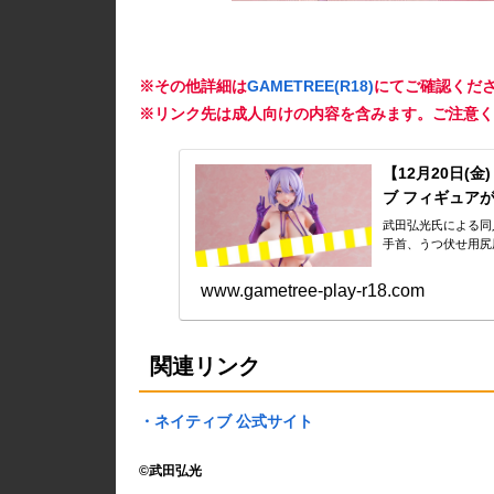
※その他詳細は
GAMETREE(R18)
にてご確認くだ
※リンク先は成人向けの内容を含みます。ご注意く
【12月20日(
ブ フィギュアが
武田弘光氏による同
手首、うつ伏せ用尻
www.gametree-play-r18.com
関連リンク
・ネイティブ 公式サイト
©武田弘光