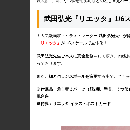
顔2種、手首、うつ伏せ用尻尾などの差し替えパー
武田弘光『リエッタ』1/6
大人気漫画家・イラストレーター
武田弘光
先生が
「リエッタ」
が1/6スケールで立体化！
武田弘光先生ご本人に完全監修
をして頂き、肉感あ
っております。
また、
顔とバランスボールを変更
する事で、全く異
※付属品：差し替えパーツ（顔2種、手首、うつ伏
風台座
※特典：リエッタ イラストポストカード