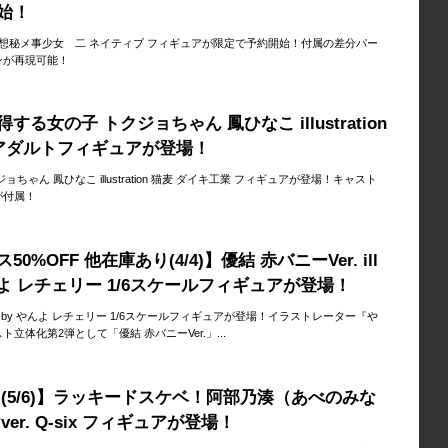
始！
妄想秘メ事少女 二 ネイティブ フィギュアが限定で予約開始！付属の差分パー
ンが再現可能！
る女の子 トクジョちゃん 鳳ひなこ illustration
 アダルトフィギュアが登場！
ちゃん 鳳ひなこ illustration 猫麦 ダイキ工業 フィギュアが登場！キャスト
が付属！
%OFF 他在庫あり(4/4)】優結 赤バニーVer. ill
y やんよ レチェリー 1/6スケールフィギュアが登場！
tration by やんよ レチェリー 1/6スケールフィギュアが登場！イラストレーター『や
立体化第2弾として「優結 赤バニーVer.」...
(5/6)】ラッキードスケベ！阿部乃湊（あべのみな
er. Q-six フィギュアが登場！