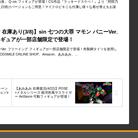
湊」 Q-six フィギュアが登場！CG作品『ラッキードスケベ！』より「阿部乃
え日焼けバージョンもご用意！マイクロビキニも付属し様々な着せ替えをお楽
 在庫あり(3/8)】sin 七つの大罪 マモン バニーVer.
ィギュアが一部店舗限定で登場！
バニーVer. フリーイング フィギュアが一部店舗限定で登場！布製網タイツを使用し
ILE ONLINE SHOP、Amazon、あみあみ、...
レーン
【あみあみ 在庫復活(4/22)】POSE
ョンV
+メタルシリーズ 銀河疾風サスライガ
！
ー ArtStorm 可動フィギュアが登場！