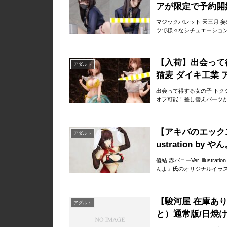
アが限定で予約開
マジックバレット 天三月 
ツで様々なシチュエーショ
【入荷】出会って得す
アダルト
猫麦 ダイキ工業
出会って得する女の子 トクジョ
オフ可能！差し替えパーツ
【アキバのエックス50
アダルト
ustration b
優結 赤バニーVer. illus
んよ』氏のオリジナルイラスト
【駿河屋 在庫あり
アダルト
と）通常版/日焼けv