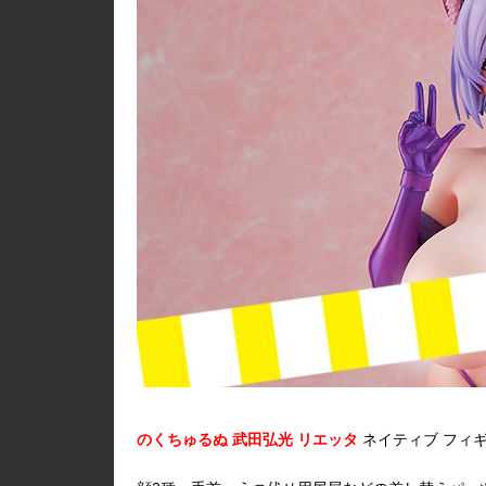
のくちゅるぬ 武田弘光 リエッタ
ネイティブ フィ