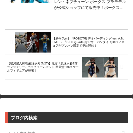
レン・ネプチューン ボークス プラモデル
が公式ショップにて販売中！ボークスの
ファイブスター物語IMSシリーズに、
「V・サイレン・ネプチューン」がライン
ナ...
【新作予約】「ROBOT魂 デミバーディング ver. A.N.
I.M.E.」「S.H.Figuarts 超17号」バンダイ 可動フィギ
ュアがプレバン限定で予約開始！
【駿河屋入荷/他在庫あり(4/27)】此方『競泳水着&猫
ランジェリー』コスチュームセット 回天堂 1/6スケー
ルフィギュアが登場！
ブログ内検索