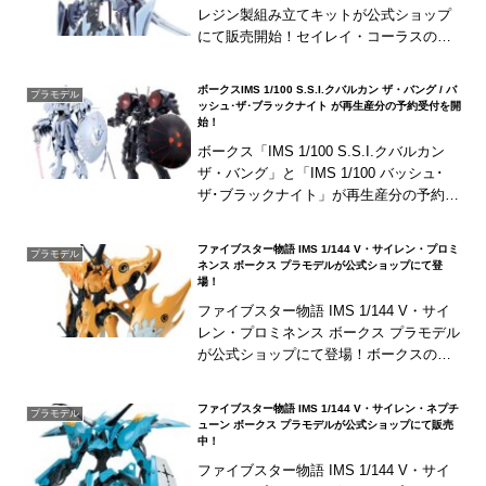
レジン製組み立てキットが公式ショップ
にて販売開始！セイレイ・コーラスの駆
るコーラス王朝の旗騎GTM「HL-1 ハイレ
オン」がHSGK仕様で見事再現...
ボークスIMS 1/100 S.S.I.クバルカン ザ・バング / バ
プラモデル
ッシュ･ザ･ブラックナイト が再生産分の予約受付を開
始！
ボークス「IMS 1/100 S.S.I.クバルカン
ザ・バング」と「IMS 1/100 バッシュ･
ザ･ブラックナイト」が再生産分の予約受
付を開始！6月20日（日）までにご注文い
ただいた方は必ず入手可...
ファイブスター物語 IMS 1/144 V・サイレン・プロミ
プラモデル
ネンス ボークス プラモデルが公式ショップにて登
場！
ファイブスター物語 IMS 1/144 V・サイ
レン・プロミネンス ボークス プラモデル
が公式ショップにて登場！ボークスのフ
ァイブスター物語IMSシリーズに、「V・
サイレン・プロミネンス」がラインナ
ファイブスター物語 IMS 1/144 V・サイレン・ネプチ
プラモデル
ッ...
ューン ボークス プラモデルが公式ショップにて販売
中！
ファイブスター物語 IMS 1/144 V・サイ