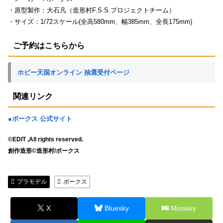
・原型製作：大石凡（造形村F.S.S.プロジェクトチーム）
・サイズ：1/72スケール(全高580mm、幅385mm、全長175mm)
ご予約はこちらから
ホビー天国オンライン 抽選受付ページ
関連リンク
●ボークス 公式サイト
©EDIT ,All rights reserved.
創作造形©造形村/ボークス
プラモデル
ボークス
X
Bluesky
Misskey