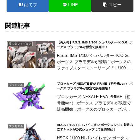
はてブ
LINE
コピー
関連記事
【再入荷】F.S.S. IMS 1/100 シュペルター･K.O.G. ボ
美少女フィギュア
ークス プラモデルが限定で販売中！
F.S.S. IMS 1/100 シュペルター･K.O.G.
ボークス プラモデルが登場！ボークスの
ファイブスターストーリーズ『１/100 sc
ale IMS』第５弾として「シュペルター・
K.O.G....
ブロッカーズ NEXATE EVA-PRIME（初号機ver.） ボ
プラモデル
ークス プラモデルが限定で販売開始！
ブロッカーズ NEXATE EVA-PRIME（初
号機ver.） ボークス プラモデルが限定で
販売開始！ボークスのブロッカーズが
『エヴァンゲリオン』との夢のコラボ!!ブ
ロッカーズNEXATE『PRIM...
HSGK 1/100 HL-1 ハイレオン ボークス レジン製組み
プラモデル
立てキットが公式ショップにて販売開始！
HSGK 1/100 HL-1 ハイレオン ボークス