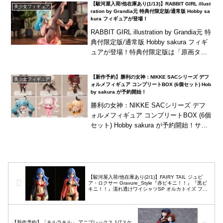
【駿河屋入荷/他在庫あり(1/13)】RABBIT GIRL illust
美少女フィギュア
ration by Grandia元 特典付限定版/通常版 Hobby sa
kura フィギュアが登場！
RABBIT GIRL illustration by Grandia元 特
典付限定版/通常版 Hobby sakura フィギ
ュアが登場！特典付限定版は「原画タペ
ストリー」が付属！海外商品は、発売
が...
【新作予約】勝利の女神：NIKKE SACシリーズ デフ
美少女フィギュア
ォルメフィギュア コンプリートBOX (6個セット) Hob
by sakura が予約開始！
勝利の女神：NIKKE SACシリーズ デフ
ォルメフィギュア コンプリートBOX (6個
セット) Hobby sakura が予約開始！サク
ラ、ブラン、ノワール、アリス、プリバ
ティ、ルピーの全6キャラ...
【駿河屋入荷/他在庫あり(2/1)】FAIRY TAIL ジュビ
ア・ロクサー Gravure_Style『赤ビキニ！！』『黒ビ
キニ！！』濡れ透けワイシャツSP オルカトイズ フィ
ギュアが登場！
【新作予約】「キルラキル」 アニプレックス 1/7スケ