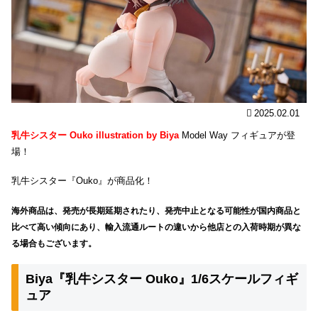
2025.02.01
乳牛シスター Ouko illustration by Biya
Model Way フィギュアが登
場！
乳牛シスター『Ouko』が商品化！
海外商品は、発売が長期延期されたり、発売中止となる可能性が国内商品と
比べて高い傾向にあり、輸入流通ルートの違いから他店との入荷時期が異な
る場合もございます。
Biya『乳牛シスター Ouko』1/6スケールフィギ
ュア