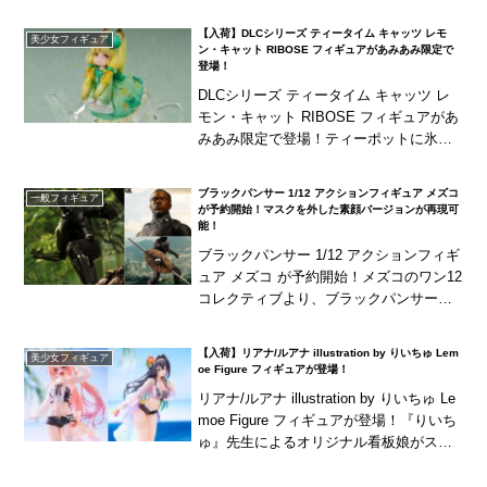
連脚 エフェクトパーツに天穿輪 エフェク
トパーツなどが付属！海外商品は、発売
【入荷】DLCシリーズ ティータイム キャッツ レモ
美少女フィギュア
が長期延...
ン・キャット RIBOSE フィギュアがあみあみ限定で
登場！
DLCシリーズ ティータイム キャッツ レ
モン・キャット RIBOSE フィギュアがあ
みあみ限定で登場！ティーポットに氷パ
ーツなどが付属！※海外商品は、発売が
長期延期されたり、発売中止となる可能
ブラックパンサー 1/12 アクションフィギュア メズコ
一般フィギュア
性が国...
が予約開始！マスクを外した素顔バージョンが再現可
能！
ブラックパンサー 1/12 アクションフィギ
ュア メズコ が予約開始！メズコのワン12
コレクティブより、ブラックパンサーが3
0箇所以上の可動域を内蔵したアクション
フィギュアとして立体化！パーツ差し替
【入荷】リアナ/ルアナ illustration by りいちゅ Lem
美少女フィギュア
え...
oe Figure フィギュアが登場！
リアナ/ルアナ illustration by りいちゅ Le
moe Figure フィギュアが登場！『りいち
ゅ』先生によるオリジナル看板娘がスケ
ールフィギュア化！海外商品は、発売が
長期延期されたり、...