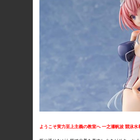
ようこそ実力至上主義の教室へ 一之瀬帆波 競泳水着 