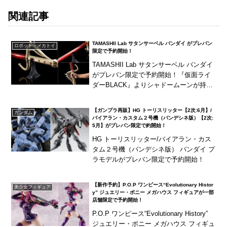
関連記事
TAMASHII Lab サタンサーベル バンダイ がプレバン
ロボット・メカトイ
限定で予約開始！
TAMASHII Lab サタンサーベル バンダイ
がプレバン限定で予約開始！『仮面ライ
ダーBLACK』よりシャドームーンが持つ
剣「サタンサーベル」が商品化！シャド
ームーン役・てらそままさき氏のボイ
【ガンプラ再販】HG トーリスリッター【2次:6月】/
ガンダム
ス...
バイアラン・カスタム２号機（バンデシネ版）【2次:
5月】がプレバン限定で約開始！
HG トーリスリッター/バイアラン・カス
タム２号機（バンデシネ版） バンダイ プ
ラモデルがプレバン限定で予約開始！
【新作予約】P.O.P ワンピース“Evolutionary Histor
美少女フィギュア
y” ジュエリー・ボニー メガハウス フィギュアが一部
店舗限定で予約開始！
P.O.P ワンピース“Evolutionary History”
ジュエリー・ボニー メガハウス フィギュ