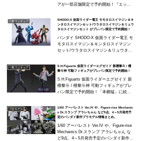
アが一部店舗限定で予約開始！『エッグ
ヘッド編』に登場する「ジュエリー・ボ
ニー」を立体化！※プ...
SHODO-X 仮面ライダー電王 モモタロスイマジン＆キ
一般フィギュア
ンタロスイマジンセット/ウラタロスイマジン＆リュウ
タロスイマジンセット がプレバン限定で予約開始！
バンダイ SHODO-X 仮面ライダー電王 モ
モタロスイマジン＆キンタロスイマジン
セット/ウラタロスイマジン＆リュウタロ
スイマジンセット がプレバン限定で予約
開始！それぞれの専用の武器パーツ、手
S.H.Figuarts 仮面ライダーエグゼイド 新檀黎斗 / 檀
一般フィギュア
首パー...
黎斗神 可動フィギュアがプレバン限定で予約開始！
S.H.Figuarts 仮面ライダーエグゼイド 新
檀黎斗 / 檀黎斗神 可動フィギュアがプレ
バン限定で予約開始！「本郷猛」に続く
仮面ライダーの変身前のフィギュア化第2
弾が、まさかの「檀黎斗」！しかも...
1/60 アーバレスト Ver.IV や、Figure-rise Mechanic
プラモデル
s Dr.スランプ アラレちゃん など9点、4～5月発売予
定のバンダイ新作プラモデル情報まとめ。
1/60 アーバレスト Ver.IV や、Figure-rise
Mechanics Dr.スランプ アラレちゃん な
ど9点、4～5月発売予定のバンダイ新作プ