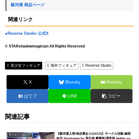
駿河屋 商品ページ
関連リンク
●Reverse Studio 公式X
© STARshadowmagician All Rights Reserved
美少女フィギュア
海外フィギュア
Reverse Studio
X
Bluesky
Misskey
はてブ
LINE
コピー
関連記事
【駿河屋入荷/他在庫あり(10/13)】サークル活動 綾桜
美少女フィギュア
結月 illustration by 兎扎特 豪華版/通常版 Hobby sa