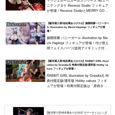
マッシュルームガールズシリーズ No.1 ベ
ニテングタケ Reverse Studio フィギュア
が登場！Reverse StudioとMERRY GOO
DSのコラボによる、キノコを擬人化した
フィギュ...
【駿河屋入荷/他在庫あり(7/13)】旗開得勝 バニーガー
美少女フィギュア
ル illustration by Machi Hapitopi フィギュアが登
場！
旗開得勝 バニーガール illustration by Ma
chi Hapitopi フィギュアが登場！付け替え
用フェイスパーツ(追視アイギミック付き)
が付属！海外商品は、発売が長期延期さ
れたり、発売...
【駿河屋入荷/他在庫あり(1/13)】RABBIT GIRL illust
美少女フィギュア
ration by Grandia元 特典付限定版/通常版 Hobby sa
kura フィギュアが登場！
RABBIT GIRL illustration by Grandia元 特
典付限定版/通常版 Hobby sakura フィギ
ュアが登場！特典付限定版は「原画タペ
ストリー」が付属！海外商品は、発売
が...
【駿河屋入荷/他在庫あり(1/26)】サマータイムレンダ