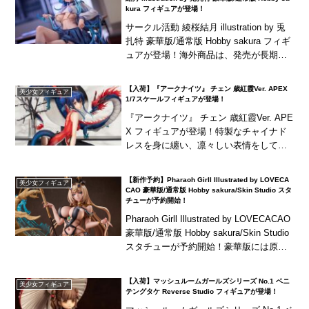
kura フィギュアが登場！
サークル活動 綾桜結月 illustration by 兎
扎特 豪華版/通常版 Hobby sakura フィギ
ュアが登場！海外商品は、発売が長期延
期されたり、発売中止となる可能性が国
内商品と比べて高...
【入荷】『アークナイツ』 チェン 歳紅霞Ver. APEX
美少女フィギュア
1/7スケールフィギュアが登場！
『アークナイツ』 チェン 歳紅霞Ver. APE
X フィギュアが登場！特製なチャイナド
レスを身に纏い、凛々しい表情をしてい
るチェンを再現！海外商品は、発売が長
期延期されたり、発売中止となる可能性
【新作予約】Pharaoh Girll Illustrated by LOVECA
美少女フィギュア
が国内...
CAO 豪華版/通常版 Hobby sakura/Skin Studio スタ
チューが予約開始！
Pharaoh Girll Illustrated by LOVECACAO
豪華版/通常版 Hobby sakura/Skin Studio
スタチューが予約開始！豪華版には原画
アクリル色紙が付属！...
【入荷】マッシュルームガールズシリーズ No.1 ベニ
美少女フィギュア
テングタケ Reverse Studio フィギュアが登場！