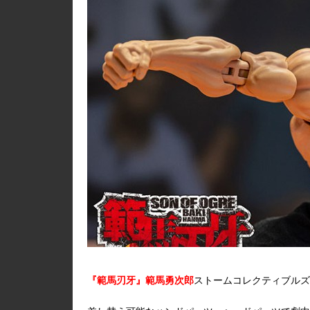
『範馬刃牙』範馬勇次郎
ストームコレクティブルズ